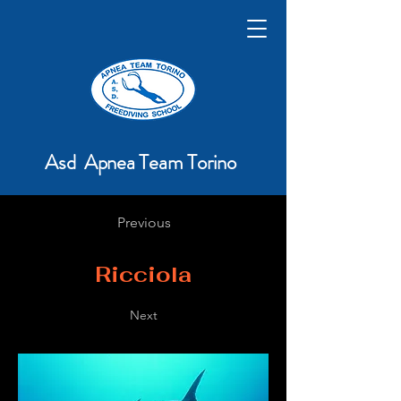
Asd Apnea Team Torino
Previous
Ricciola
Next