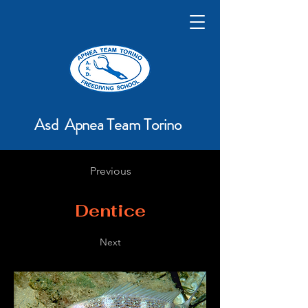
Asd Apnea Team Torino
Previous
Dentice
Next