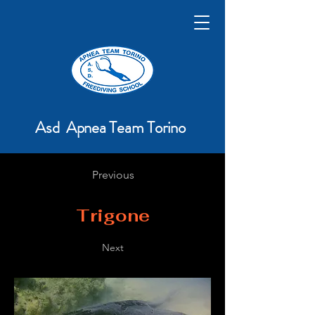
Asd Apnea Team Torino
Previous
Trigone
Next