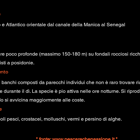
e
 e Atlantico orientale dal canale della Manica al Senegal
e poco profonde (massimo 150-180 m) su fondali rocciosi ricchi d
sti a posidonie.
nto
 banchi composti da parecchi individui che non è raro trovare riun
 durante il dì. La specie è pio attiva nelle ore notturne. Si ripr
o si avvicina maggiormente alle coste.
e
coli pesci, crostacei, molluschi, vermi e persino di alghe.
" fonte:
www.pescarechepassione.it
"