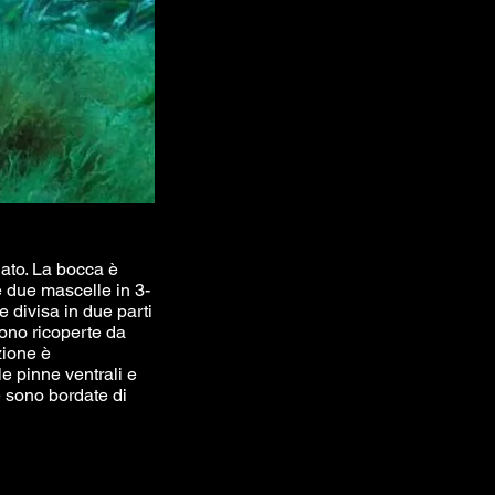
dato. La bocca è
le due mascelle in 3-
e divisa in due parti
sono ricoperte da
zione è
le pinne ventrali e
e sono bordate di