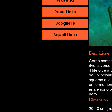
Prateria
Pesci Lista
Scogliere
Squali Lista
Descrizione
Corpo compat
rivolta verso
4 file oltre 
da un'incisur
squame alla 
uniformemente
anale sono bi
nero.
Dimensioni
20-40 cm (m