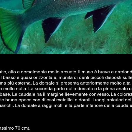
to, alto e dorsalmente molto arcuato. Il muso è breve e arroton
 il basso e quasi orizzontale, munita di denti piccoli disposti sul
a una più esterna. La dorsale si presenta anteriormente molto alta 
a molto netta. La seconda parte della dorsale e la pinna anale 
base. La caudale ha il margine lievemente convesso. La colora
 bruna opaca con riflessi metallici e dorati. I raggi anteriori del
anchi. La dorsale a raggi molli e la parte inferiore della caudal
assimo 70 cm).