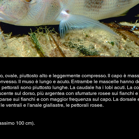
, ovale, piuttosto alto e leggermente compresso. II capo è massi
convesso. II muso è lungo e acuto. Entrambe le mascelle hanno d
e pettorali sono piuttosto lunghe. La caudale ha i lobi acuti. La c
scente sul dorso, più argentea con sfumature rosee sui fianchi e 
parse sui fianchi e con maggior frequenza sul capo. La dorsale 
e ventrali e l'anale giallastre, le pettorali rosee.
assimo 100 cm).