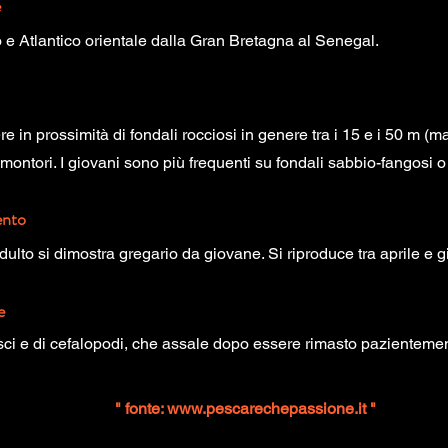
e
 e Atlantico orientale dalla Gran Bretagna al Senegal.
e in prossimità di fondali rocciosi in genere tra i 15 e i 50 m 
ontori. I giovani sono più frequenti su fondali sabbio-fangosi o t
nto
adulto si dimostra gregario da giovane. Si riproduce tra aprile e 
e
esci e di cefalopodi, che assale dopo essere rimasto pazienteme
" fonte:
www.pescarechepassione.it
"