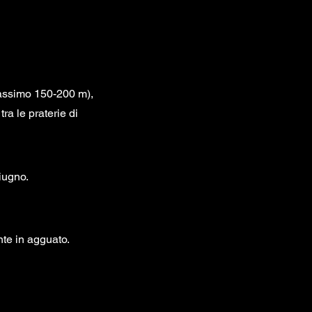
(massimo 150-200 m),
ra le praterie di
giugno.
nte in agguato.