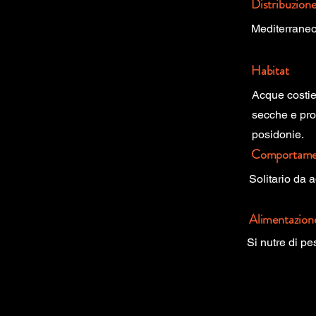
Distribuzion
Mediterraneo
Habitat
Acque costier
secche e prom
posidonie.
Comportame
Solitario da 
Alimentazion
Si nutre di p