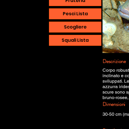
Prateria
Pesci Lista
Scogliere
Squali Lista
Descrizione
Corpo robusto
inclinato e 
sviluppati. L
azzurra iride
scure sono s
bruno-rosee, l
Dimensioni
30-50 cm (m