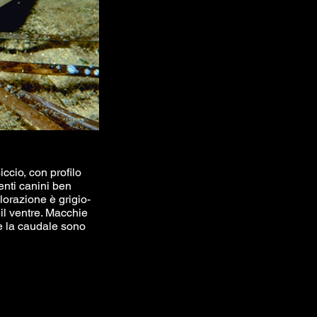
ccio, con profilo
enti canini ben
olorazione è grigio-
il ventre. Macchie
e la caudale sono