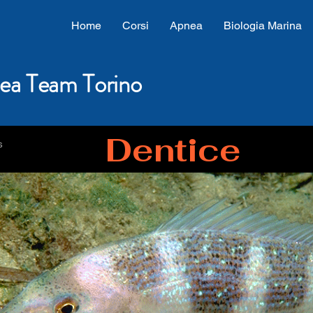
Home
Corsi
Apnea
Biologia Marina
ea Team Torino
Dentice
s