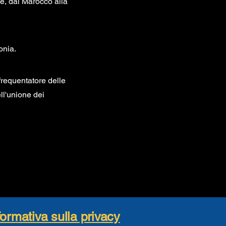
e, dal Marocco alla
onia.
 frequentatore delle
ll'unione dei
formativa sulla privacy