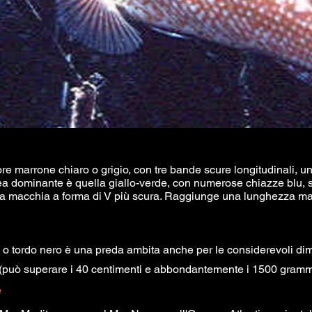
re marrone chiaro o grigio, con tre bande scure longitudinali, u
rea dominante è quella giallo-verde, con numerose chiazze blu, s
 macchia a forma di V più scura. Raggiunge una lunghezza ma
lo o tordo nero è una preda ambita anche per le considerevoli d
(può superare i 40 centimenti e abbondantemente i 1500 gramm
e