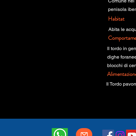
Comune nel M
penisola iberi
Habitat
Abita le acqu
Comportame
Il tordo in ge
dighe foranee
blocchi di c
Alimentazion
Il Tordo pavone