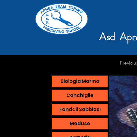
Asd Apn
Previou
Biologia Marina
Conchiglie
Fondali Sabbiosi
Meduse