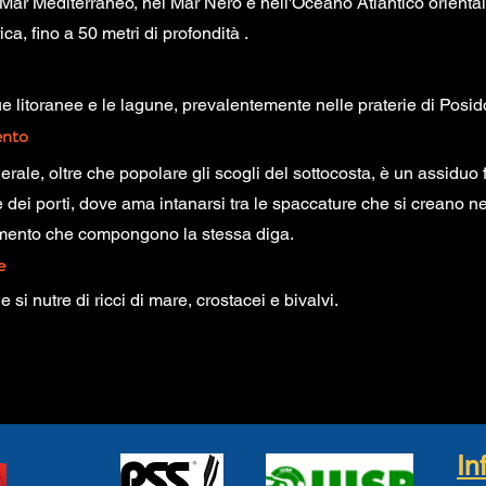
ar Mediterraneo, nel Mar Nero e nell'Oceano Atlantico oriental
ca, fino a 50 metri di profondità .
e litoranee e le lagune, prevalentemente nelle praterie di Posid
nto
nerale, oltre che popolare gli scogli del sottocosta, è un assiduo
 dei porti, dove ama intanarsi tra le spaccature che si creano ne
emento che compongono la stessa diga.
e
 si nutre di ricci di mare, crostacei e bivalvi.
In