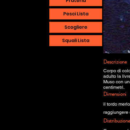
Prateria
Pesci Lista
Scogliere
Squali Lista
Descrizione
Corpo di colo
adulto la liv
Muso con una
centimetri.
Dimensioni
il tordo mer
raggiungere 
Distribuzion