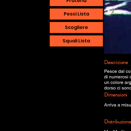
Prateria
Pesci Lista
Scogliere
Squali Lista
Descrizione
Pesce dal co
di numerosi d
un colore ar
dorso ci sono
Dimensioni
Arriva a mis
Distribuzion