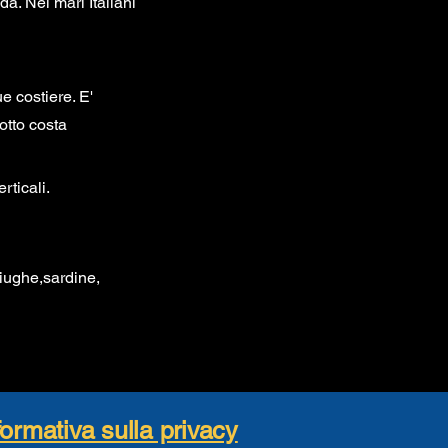
a. Nei mari Italiani
e costiere. E'
otto costa
rticali.
ciughe,sardine,
formativa sulla privacy