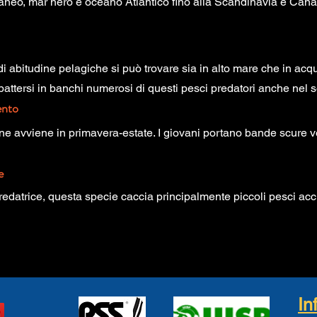
aneo, mar nero e oceano Atlantico fino alla Scandinavia e Canad
i abitudine pelagiche si può trovare sia in alto mare che in acqu
attersi in banchi numerosi di questi pesci predatori anche nel s
nto
ne avviene in primavera-estate. I giovani portano bande scure ve
e
redatrice, questa specie caccia principalmente piccoli pesci ac
In