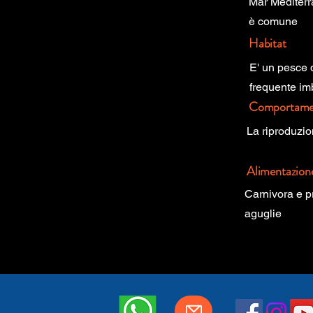
Mar Mediterr
è comune
Habitat
E' un pesce d
frequente imb
Comportame
La riproduzio
Alimentazion
Carnivora e p
aguglie