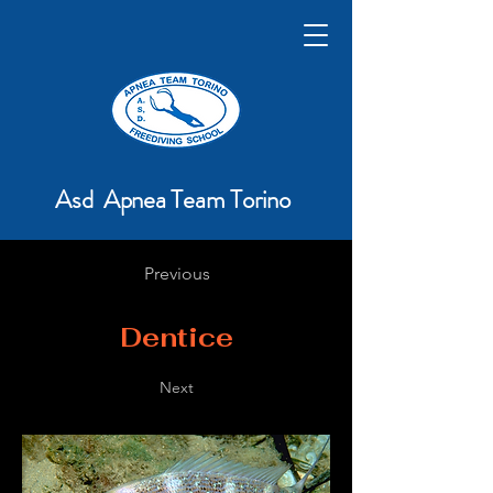
Asd Apnea Team Torino
Previous
Dentice
Next