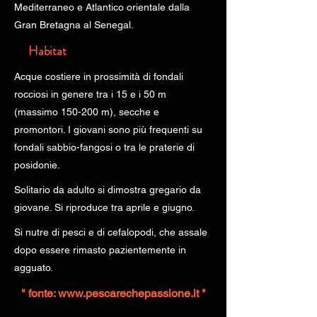
Mediterraneo e Atlantico orientale dalla
Gran Bretagna al Senegal.
Habitat
Acque costiere in prossimità di fondali
rocciosi in genere tra i 15 e i 50 m
(massimo 150-200 m), secche e
promontori. I giovani sono più frequenti su
fondali sabbio-fangosi o tra le praterie di
posidonie.
Solitario da adulto si dimostra gregario da
giovane. Si riproduce tra aprile e giugno.
Si nutre di pesci e di cefalopodi, che assale
dopo essere rimasto pazientemente in
agguato.
" fonte:
www.pescarechepassione.it
"