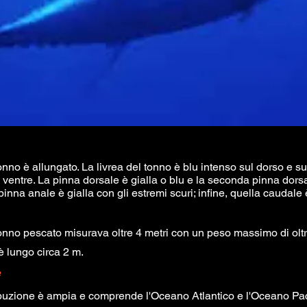
tonno è allungato. La livrea del tonno è blu intenso sul dorso e sui
 ventre. La pinna dorsale è gialla o blu e la seconda pinna dor
 pinna anale è gialla con gli estremi scuri; infine, quella caudale 
tonno pescato misurava oltre 4 metri con un peso massimo di olt
è lungo circa 2 m.
e
ibuzione è ampia e comprende l'Oceano Atlantico e l'Oceano Paci