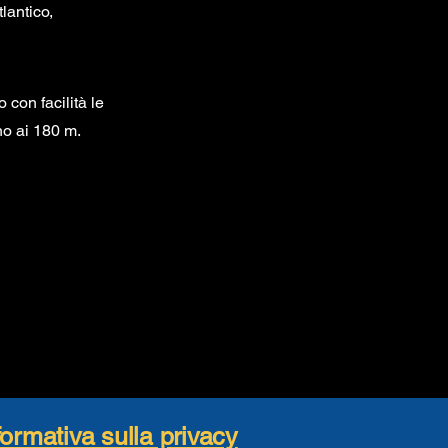
lantico,
 con facilità le
no ai 180 m.
formativa sulla privacy