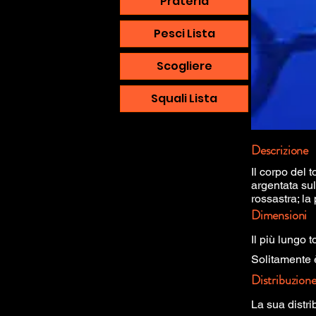
Prateria
Pesci Lista
Scogliere
Squali Lista
Descrizione
Il corpo del 
argentata sul
rossastra; la
Dimensioni
Il più lungo 
Solitamente 
Distribuzion
La sua distr