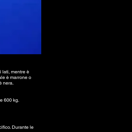
 lati, mentre è
sale è marrone o
è nera.
re 600 kg.
fico. Durante le