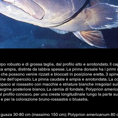
po robusto e di grossa taglia, dal profilo alto e arrotondato. Il 
 ampia, distinta da labbra spesse. La pinna dorsale ha i primi 
 che possono venire rizzati e bloccati in posizione eretta. 3 spi
ine dell'opercolo. La pinna caudale è ampia e arrotondata. La c
opaco al rossastro con macchie e striature bianche irregolari sui
argine posteriore bianco. La cernia di fondale, Polyprion americ
al profilo concavo, per una cresta longitudinale lungo la parte s
 e per la colorazione bruno-rossastra o bluastra.
 guaza 30-80 cm (massimo 150 cm); Polyprion americanum 80