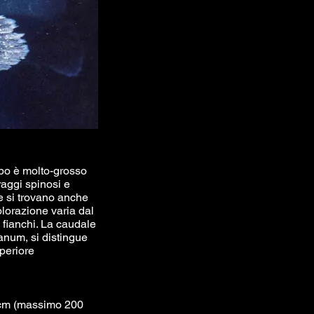
capo è molto-grosso
raggi spinosi e
ne si trovano anche
olorazione varia dal
 fianchi. La caudale
anum, si distingue
uperiore
 cm (massimo 200