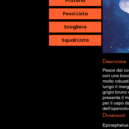
Prateria
Pesci Lista
Scogliere
Squali Lista
Descrizione
Pesce dal cor
con una bocca
molto robusti
lungo il marg
grigio bruno 
presenta il m
per il capo d
dell'opercolo
Dimensioni
Epinephelus