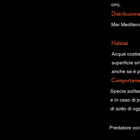
cm).
Distribuzion
Mar Mediterr
Habitat
Acque costiere
superficie si
anche se è p
Comportame
Specie solita
e in caso di 
di sotto di ogg
Predatore vor