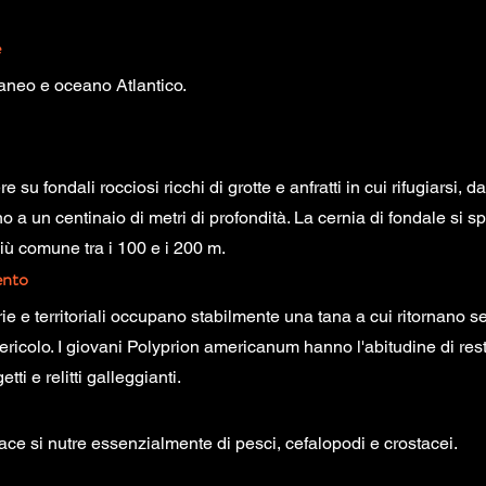
e
aneo e oceano Atlantico.
 su fondali rocciosi ricchi di grotte e anfratti in cui rifugiarsi, d
no a un centinaio di metri di profondità. La cernia di fondale si 
iù comune tra i 100 e i 200 m.
nto
rie e territoriali occupano stabilmente una tana a cui ritornano s
pericolo. I giovani Polyprion americanum hanno l'abitudine di rest
etti e relitti galleggianti.
ace si nutre essenzialmente di pesci, cefalopodi e crostacei.