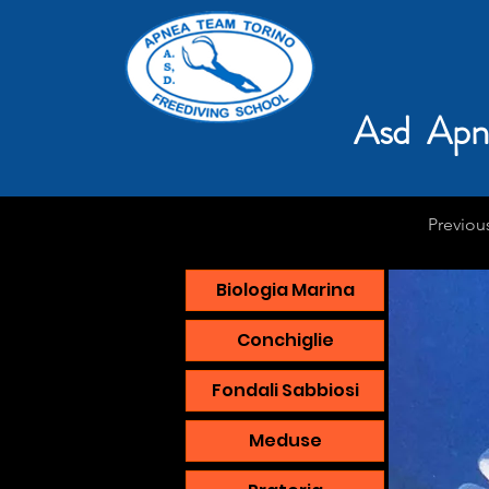
Asd Apn
Previou
Biologia Marina
Conchiglie
Fondali Sabbiosi
Meduse