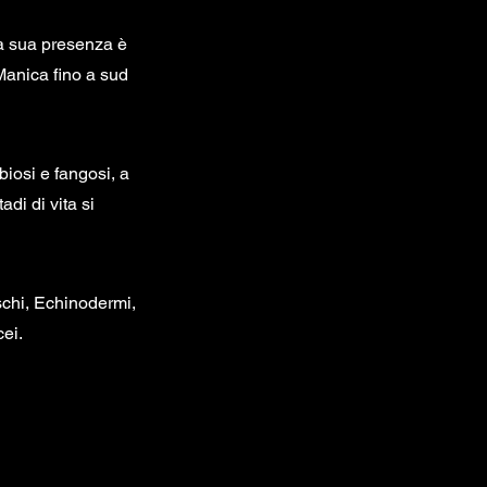
La sua presenza è
 Manica fino a sud
biosi e fangosi, a
adi di vita si
schi, Echinodermi,
cei.