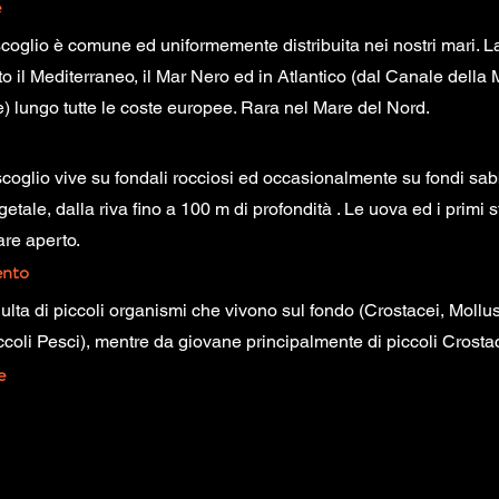
e
 scoglio è comune ed uniformemente distribuita nei nostri mari. 
utto il Mediterraneo, il Mar Nero ed in Atlantico (dal Canale della
) lungo tutte le coste europee. Rara nel Mare del Nord.
 scoglio vive su fondali rocciosi ed occasionalmente su fondi sab
etale, dalla riva fino a 100 m di profondità . Le uova ed i primi st
are aperto.
nto
dulta di piccoli organismi che vivono sul fondo (Crostacei, Mollu
iccoli Pesci), mentre da giovane principalmente di piccoli Crosta
e