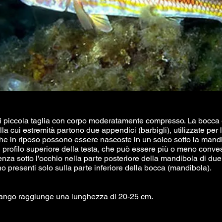
i piccola taglia con corpo moderatamente compresso. La bocca 
alla cui estremità partono due appendici (barbigli), utilizzate per 
he in riposo possono essere nascoste in un solco sotto la mandi
l profilo superiore della testa, che può essere più o meno conves
enza sotto l'occhio nella parte posteriore della mandibola di d
o presenti solo sulla parte inferiore della bocca (mandibola).
i fango raggiunge una lunghezza di 20-25 cm.