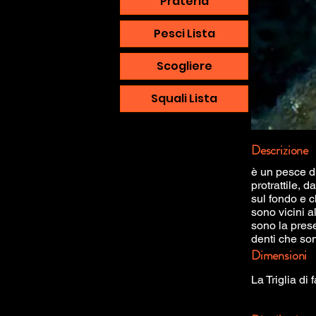
Prateria
Pesci Lista
Scogliere
Squali Lista
Descrizione
è un pesce d
protrattile, d
sul fondo e c
sono vicini a
sono la pres
denti che son
Dimensioni
La Triglia d