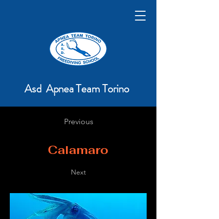
Asd Apnea Team Torino
Previous
Calamaro
Next