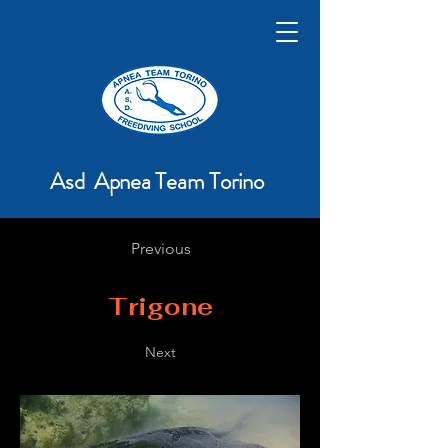
Asd Apnea Team Torino
Previous
Trigone
Next