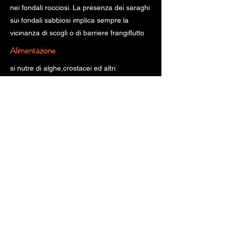
nei fondali rocciosi. La presenza dei saraghi
sui fondali sabbiosi implica sempre la
vicinanza di scogli o di barriere frangiflutto
Alimentazione
si nutre di alghe,crostacei ed altri
invertebrati marini.Il periodo riproduttivo in
Mediterraneo è in autunno,da settembre a
novembre;