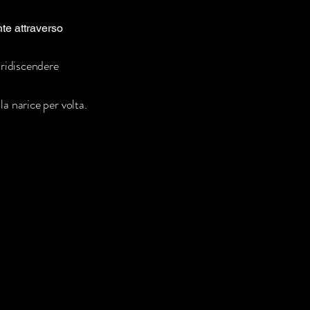
.
te attraverso
 ridiscendere
la narice per volta.