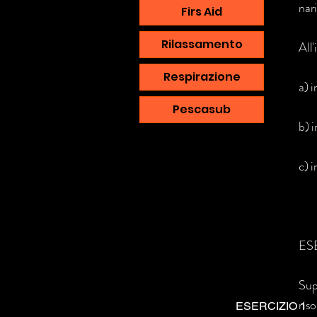
nari
Firs Aid
Rilassamento
All'
Respirazione
a) 
Pescasub
b) 
c) 
ES
Sup
riso
ESERCIZIO 1