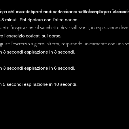
ì, con il sacchetto sul ventre, respirare normalmente per 5 minuti
ca chiusa e tappare una narice con un dito: respirare unicamen
5 minuti. Poi ripetere con l'altra narice.
ante l'inspirazione il sacchetto deve sollevarsi; in espirazione deve
re l'esercizio coricati sul dorso.
guire l'esercizio a giorni alterni, respirando unicamente con una so
in 3 secondi espirazione in 3 secondi.
in 3 secondi espirazione in 6 secondi.
in 5 secondi espirazione in 10 secondi.