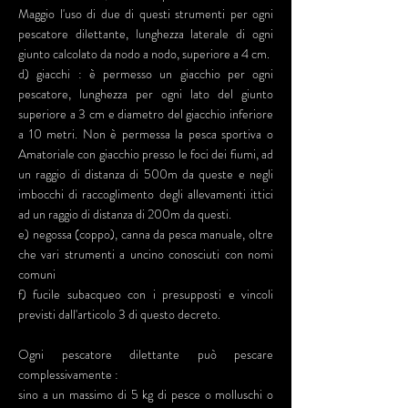
Maggio l'uso di due di questi strumenti per ogni
pescatore dilettante, lunghezza laterale di ogni
giunto calcolato da nodo a nodo, superiore a 4 cm.
d) giacchi : è permesso un giacchio per ogni
pescatore, lunghezza per ogni lato del giunto
superiore a 3 cm e diametro del giacchio inferiore
a 10 metri. Non è permessa la pesca sportiva o
Amatoriale con giacchio presso le foci dei fiumi, ad
un raggio di distanza di 500m da queste e negli
imbocchi di raccoglimento degli allevamenti ittici
ad un raggio di distanza di 200m da questi.
e) negossa (coppo), canna da pesca manuale, oltre
che vari strumenti a uncino conosciuti con nomi
comuni
f) fucile subacqueo con i presupposti e vincoli
previsti dall'articolo 3 di questo decreto.
Ogni pescatore dilettante può pescare
complessivamente :
sino a un massimo di 5 kg di pesce o molluschi o