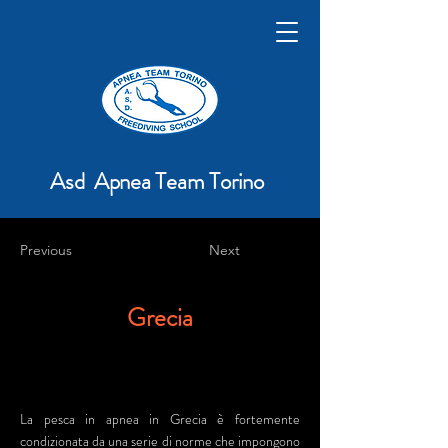
Asd Apnea Team Torino
Previous
Next
Grecia
La pesca in apnea in Grecia è fortemente
condizionata da una serie di norme che impongono