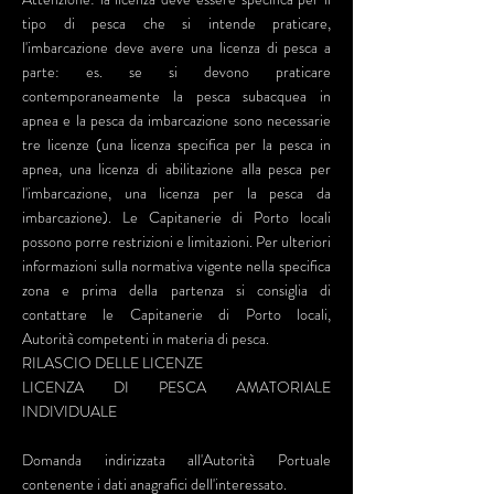
tipo di pesca che si intende praticare,
l'imbarcazione deve avere una licenza di pesca a
parte: es. se si devono praticare
contemporaneamente la pesca subacquea in
apnea e la pesca da imbarcazione sono necessarie
tre licenze (una licenza specifica per la pesca in
apnea, una licenza di abilitazione alla pesca per
l'imbarcazione, una licenza per la pesca da
imbarcazione). Le Capitanerie di Porto locali
possono porre restrizioni e limitazioni. Per ulteriori
informazioni sulla normativa vigente nella specifica
zona e prima della partenza si consiglia di
contattare le Capitanerie di Porto locali,
Autorità competenti in materia di pesca.
RILASCIO DELLE LICENZE
LICENZA DI PESCA AMATORIALE
INDIVIDUALE
Domanda indirizzata all'Autorità Portuale
contenente i dati anagrafici dell'interessato.