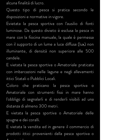
alcuna finalità di lucro.
Questo tipo di pesca si pratica secondo le
disposizioni e normative in vigore.
Evietata la pesca sportiva con l'ausilio di fonti
luminose. Da questo divieto è esclusa la pesca in
mare con la fiocina manuale, la quale è permessa
con il supporto di un lume a luce diffusa (lux) non
illuminante, di densità non superiore alle 500
candele.
E vietata la pesca sportiva o Amatoriale praticata
con imbarcazioni nelle lagune e negli allevamenti
ittici Statali o Pubblici Locali.
Coloro che praticano la pesca sportiva o
Amatoriale con strumenti fissi in mare hanno
l'obbligo di segnalarli e di renderli visibili ad una
distanza di almeno 300 metri.
E vietata la pesca sportiva o Amatoriale delle
spugne e dei coralli.
E vietata la vendita ed in genere il commercio di
prodotti ittici provenienti dalla pesca sportiva o