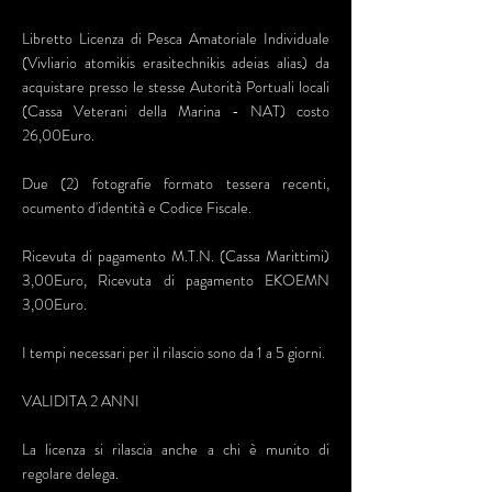
Libretto Licenza di Pesca Amatoriale Individuale
(Vivliario atomikis erasitechnikis adeias alias) da
acquistare presso le stesse Autorità Portuali locali
(Cassa Veterani della Marina - NAT) costo
26,00Euro.
Due (2) fotografie formato tessera recenti,
ocumento d'identità e Codice Fiscale.
Ricevuta di pagamento M.T.N. (Cassa Marittimi)
3,00Euro, Ricevuta di pagamento EKOEMN
3,00Euro.
I tempi necessari per il rilascio sono da 1 a 5 giorni.
VALIDITA 2 ANNI
La licenza si rilascia anche a chi è munito di
regolare delega.