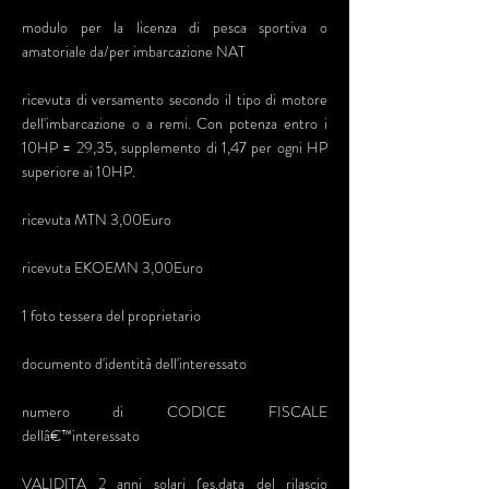
modulo per la licenza di pesca sportiva o
amatoriale da/per imbarcazione NAT
ricevuta di versamento secondo il tipo di motore
dell'imbarcazione o a remi. Con potenza entro i
10HP = 29,35, supplemento di 1,47 per ogni HP
superiore ai 10HP.
ricevuta MTN 3,00Euro
ricevuta EKOEMN 3,00Euro
1 foto tessera del proprietario
documento d'identità dell'interessato
numero di CODICE FISCALE
dellâ€™interessato
VALIDITA 2 anni solari (es.data del rilascio