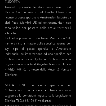
EUROPEA :
Tenendo presente le disposizioni vigenti del
Diritto Comunitario e del Diritto Ellenico le
licenze di pesca sportiva o Amatoriale rilasciate da
altri Paesi Membri UE ed extracomunitari non
sono valide per pescare nelle acque territoriali
elleniche.
I cittadini provenienti dai Paesi Membri dell'UE
hanno diritto al rilascio della specifica licenza per
ogni tipo di pesca: sportiva o Amatoriale
individuale, da imbarcazione ed una specifica per
l'imbarcazione stessa (solo se l'imbarcazione è
regolarmente iscritta al Registro Nautico Ellenico
- VEDI ART.6), emesse dalle Autorità Portuali
Elleniche.
NOTA BENE: Le licenze specifiche per
l'imbarcazione e per la pesca da imbarcazione sono
soggette alle condizioni imposte dalla Legislazione
Ellenica (R.D.666/1966) vedi art.6.
Attenzione: la licenza deve essere specifica per il