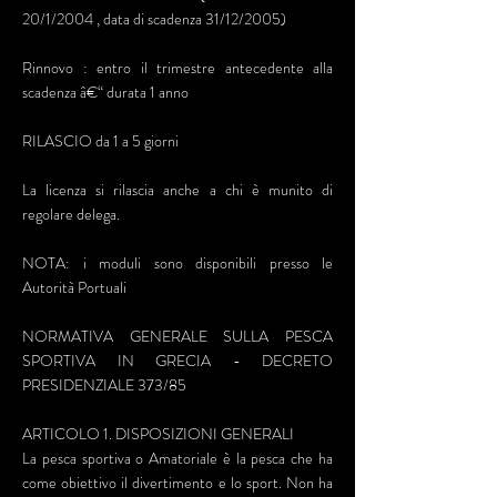
20/1/2004 , data di scadenza 31/12/2005)
Rinnovo : entro il trimestre antecedente alla
scadenza â€“ durata 1 anno
RILASCIO da 1 a 5 giorni
La licenza si rilascia anche a chi è munito di
regolare delega.
NOTA: i moduli sono disponibili presso le
Autorità Portuali
NORMATIVA GENERALE SULLA PESCA
SPORTIVA IN GRECIA - DECRETO
PRESIDENZIALE 373/85
ARTICOLO 1. DISPOSIZIONI GENERALI
La pesca sportiva o Amatoriale è la pesca che ha
come obiettivo il divertimento e lo sport. Non ha