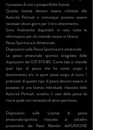
il possesso di una o piùspecifiche licenze.
Queste licenze devono essere richieste alle
Autorità Portuali e comunque possono essere
necessari alcuni giorni per il loro ottenimento.
Sono finalmente disponibili in rete tutte le
informazioni per chi intende recarsi in Grecia.
Pesca Sportiva e/o Amatoriale
Disposizioni sulla Pesca Sportiva e/o amatoriale
La pesca amatoriale sportiva èregolata dalle
disposizioni del D.P.373/85. Come tale si intende
quel tipo di pesca che ha come scopo il
divertimento e/o lo sport senza scopo di lucro. I
praticanti di questo tipo di pesca devono essere in
possesso di una licenza individuale rilasciata dalle
Autorità Portuali, eccetto il caso della pesca da
riva la quale non necessita di alcun permesso.
Disposizioni sulla Licenza di pesca
amatoriale/sportiva rilasciata ai cittadini
provenienti dai Paesi Membri dell'UNIONE