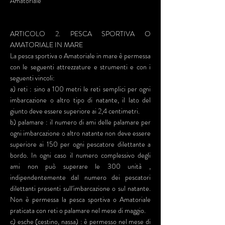
Amatoriale
ARTICOLO 2. PESCA SPORTIVA O
AMATORIALE IN MARE
La pesca sportiva o Amatoriale in mare è permessa
con le seguenti attrezzature e strumenti e con i
seguenti vincoli:
a) reti : sino a 100 metri le reti semplici per ogni
imbarcazione o altro tipo di natante, il lato del
giunto deve essere superiore ai 2,4 centimetri.
b) palamare : il numero di ami delle palamare per
ogni imbarcazione o altro natante non deve essere
superiore ai 150 per ogni pescatore dilettante a
bordo. In ogni caso il numero complessivo degli
ami non può superare le 300 unità ,
indipendentemente dal numero dei pescatori
dilettanti presenti sull'imbarcazione o sul natante.
Non è permessa la pesca sportiva o Amatoriale
praticata con reti o palamare nel mese di maggio.
c) esche (cestino, nassa) : è permesso nel mese di