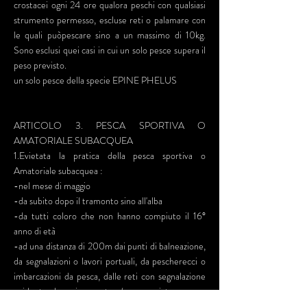
crostacei ogni 24 ore qualora peschi con qualsiasi
strumento permesso, escluse reti o palamare con
le quali puòpescare sino a un massimo di 10kg.
Sono esclusi quei casi in cui un solo pesce supera il
peso previsto.
un solo pesce della specie EPINE PHELUS
ARTICOLO 3. PESCA SPORTIVA O
AMATORIALE SUBACQUEA
1.Evietata la pratica della pesca sportiva o
Amatoriale subacquea :
-nel mese di maggio
-da subito dopo il tramonto sino all'alba
-da tutti coloro che non hanno compiuto il 16°
anno di età
-ad una distanza di 200m dai punti di balneazione,
da segnalazioni o lavori portuali, da pescherecci o
imbarcazioni da pesca, dalle reti con segnalazione
evidente, da navi ancorate e/o ormeggiate.
-in tutte quelle zone di passaggio delle