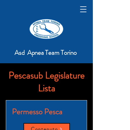
Asd Apnea Team Torino
Pescasub Legislature
Lista
Permesso Pesca
Contenuto