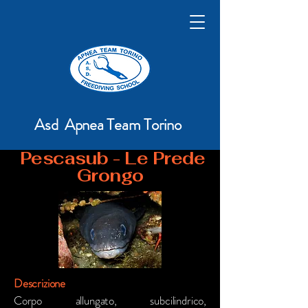
Asd Apnea Team Torino
Pescasub - Le Prede
Grongo
Descrizione
Corpo allungato, subcilindrico,