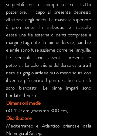
serpentiforme e compresso nel tratto
posteriore. Il capo si presenta depresso
all'altezza degli occhi. La mascella superiore
è prominente. In ambedue le mascelle
esiste una fila esterna di denti compressi a
margine tagliente. Le pinne dorsale, caudale
e anale sono fuse assieme come nell'anguilla.
Le ventrali sono assenti; presenti le
pettorali. La colorazione del dorso varia tra il
nero e il grigio ardesia più o meno scura con
il ventre più chiaro. I pori della linea laterali
sono biancastri. Le pinne impari sono
bordate di nero.
Dimensioni medie
60-150 cm (massimo 300 cm).
Distribuzione
Mediterraneo e Atlantico orientale dalla
Norvegia al Senegal.