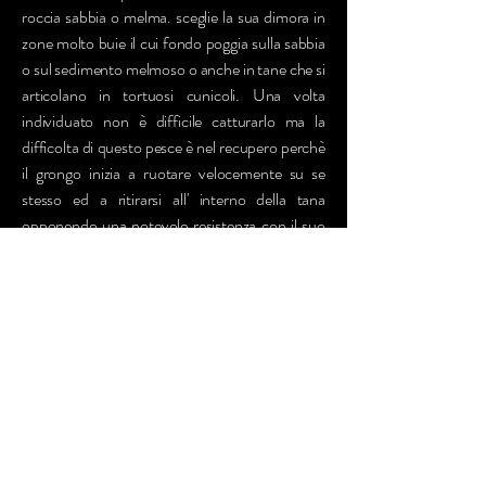
roccia sabbia o melma. sceglie la sua dimora in
zone molto buie il cui fondo poggia sulla sabbia
o sul sedimento melmoso o anche in tane che si
articolano in tortuosi cunicoli. Una volta
individuato non è difficile catturarlo ma la
difficolta di questo pesce è nel recupero perchè
il grongo inizia a ruotare velocemente su se
stesso ed a ritirarsi all' interno della tana
opponendo una notevole resistenza con il suo
corpo. Attenzione dopo catturato cerca di
mordere tutto quello che trova vicino, è
consigliabile l' uso dell' asta tahitiana per evitare
che si sfiocini visto la mole di forza che ha.