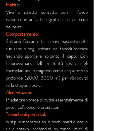
Habitat
Vive a stretto contatto con il fondo
nascosto in anfratti e grotte e in vicinanza
dei relitti.
Comportamento
Solitario. Durante il di rimane nascosto nelle
sue tane o negli anfratti dei fondali rocciosi
lasciando sporgere soltanto il capo. Con
l'approssimarsi della maturità sessuale gli
esemplari adulti migrano verso acque molto
profonde
(2000-3000
m) per riprodursi
nella stagione estiva
Alimentazione
Predatore vorace si nutre essenzialmente di
pesci, cefalopodi e crostacei.
Tecniche di pesca sub
lo si puo incontrare sia in pochi metri d' acqua
sia a notevoli profondità, su fondali misti di