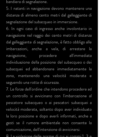
bandiera di segnalazione.
5. I natanti in navigazione devono mantenere una
distanza di almeno cento metri dal galleggiante di
segnalazione del subacqueo in immersione.
6. In ogni caso di ingresso anche involontario in
navigazione nel raggio dei cento metri di distanza
dal galleggiante di segnalazione, è fatto obbligo alle
imbarcazioni, anche a vela, di arrestare la
navigazione, procedere all'immediata
individuazione della posizione del subacqueo o dei
subacquei ed abbandonare immediatamente la
zona, mantenendo una velocità moderata e
seguendo una rotta di sicurezza.
7. Le forze dell'ordine che intendono procedere ad
un controllo si avvicinano con l'imbarcazione al
pescatore subacqueo o ai pescatori subacquei a
velocità moderata, soltanto dopo aver individuato
la loro posizione e dopo averli informati, anche a
gesti se il rumore ambientale non consente la
comunicazione, dell'intenzione di avvicinarsi.
8. La violazione delle norme di cui ai commi 1, 3 e