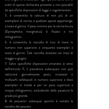
tratti di specie dichiarate protette o non pescabili
da specifiche disposizioni di legge o regolamentari.
5. è consentita la cattura di non più di un
esemplare di cernia, a qualsiasi specie appartenga,
a testa al giorno. Il peso minimo per la cernia bruna
(Epinephelus marginatus) è fissato a tre
chilogrammi.
6. è consentita la raccolta di ricci di mare in
numero non superiore a cinquanta esemplari a
testa al giorno. Tale raccolta èvietata nei mesi di
maggio e giugno.
7. Salvo specifiche disposizioni emanate ai sensi
dell'articolo 9, il pescatore subacqueo non può
catturare giornalmente pesci, crostacei o
molluschi cefalopodi in numero superiore a dieci
esemplari in totale e per un peso superiore a
cinque chilogrammi, escludendo dalla pesatura la
preda più grande.
8. Ai pescatori subacquei sportivi è vietata la
vendita del pescato.