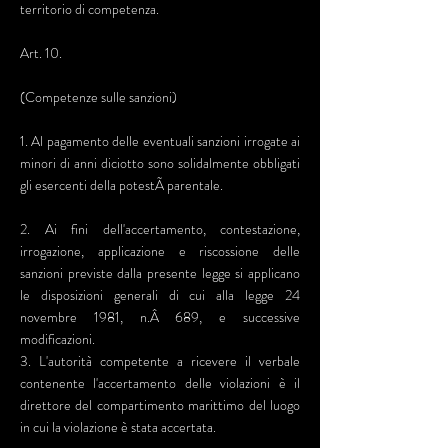
territorio di competenza.
Art. 10.
(Competenze sulle sanzioni)
1. Al pagamento delle eventuali sanzioni irrogate ai
minori di anni diciotto sono solidalmente obbligati
gli esercenti della potestÃ parentale.
2. Ai fini dell'accertamento, contestazione,
irrogazione, applicazione e riscossione delle
sanzioni previste dalla presente legge si applicano
le disposizioni generali di cui alla legge 24
novembre 1981, n.Â 689, e successive
modificazioni.
3. L'autorità competente a ricevere il verbale
contenente l'accertamento delle violazioni è il
direttore del compartimento marittimo del luogo
in cui la violazione è stata accertata.