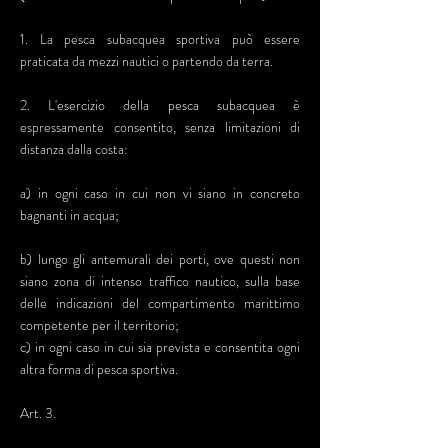
1. La pesca subacquea sportiva può essere
praticata da mezzi nautici o partendo da terra.
2. L'esercizio della pesca subacquea è
espressamente consentito, senza limitazioni di
distanza dalla costa:
a) in ogni caso in cui non vi siano in concreto
bagnanti in acqua;
b) lungo gli antemurali dei porti, ove questi non
siano zona di intenso traffico nautico, sulla base
delle indicazioni del compartimento marittimo
competente per il territorio;
c) in ogni caso in cui sia prevista e consentita ogni
altra forma di pesca sportiva.
Art. 3.