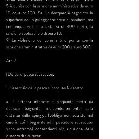
5 è punita con la sanzione amministrativa da euro
10 ad euro 100. Se il subacqueo è segnalato in
superficie da un galleggiante privo di bandiera, ma
comunque visibile a distanza di 300 metri, la
sanzione applicabile è di euro 10.
9. La violazione del comma 6 è punita con la
sanzione amministrativa da euro 200 a euro 500.
Art. 7.
(Divieti di pesca subacquea)
1. L'esercizio della pesca subacquea è vietato:
a) a distanza inferiore a cinquanta metri da
qualsiasi bagnante, indipendentemente dalla
distanza dalle spiagge; l'obbligo non sussiste nel
caso in cui il bagnante ed il pescatore subacqueo
siano entrambi consenzienti alla riduzione della
distanza di sicurezza;