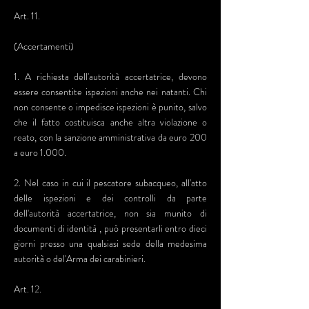
Art. 11.
(Accertamenti)
1. A richiesta dell'autorità accertatrice, devono
essere consentite ispezioni anche nei natanti. Chi
non consente o impedisce ispezioni è punito, salvo
che il fatto costituisca anche altra violazione o
reato, con la sanzione amministrativa da euro 200
a euro 1.000.
2. Nel caso in cui il pescatore subacqueo, all'atto
delle ispezioni e dei controlli da parte
dell'autorità accertatrice, non sia munito di
documenti di identità , può presentarli entro dieci
giorni presso una qualsiasi sede della medesima
autorità o del'Arma dei carabinieri.
Art. 12.