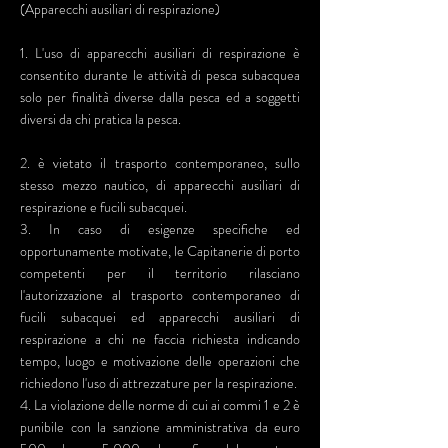
(Apparecchi ausiliari di respirazione)
1. L'uso di apparecchi ausiliari di respirazione è
consentito durante le attività di pesca subacquea
solo per finalità diverse dalla pesca ed a soggetti
diversi da chi pratica la pesca.
2. è vietato il trasporto contemporaneo, sullo
stesso mezzo nautico, di apparecchi ausiliari di
respirazione e fucili subacquei.
3. In caso di esigenze specifiche ed
opportunamente motivate, le Capitanerie di porto
competenti per il territorio rilasciano
l'autorizzazione al trasporto contemporaneo di
fucili subacquei ed apparecchi ausiliari di
respirazione a chi ne faccia richiesta indicando
tempo, luogo e motivazione delle operazioni che
richiedono l'uso di attrezzature per la respirazione.
4. La violazione delle norme di cui ai commi 1 e 2 è
punibile con la sanzione amministrativa da euro