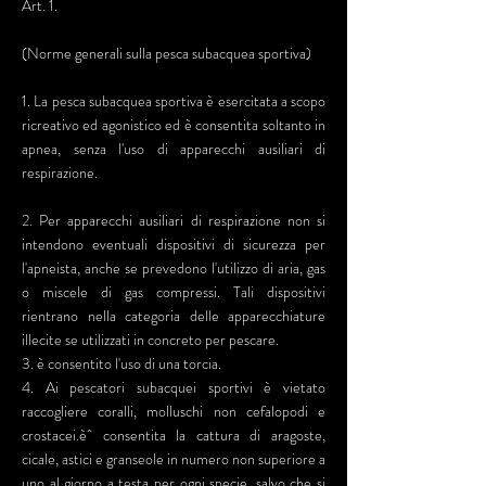
Art. 1.
(Norme generali sulla pesca subacquea sportiva)
1. La pesca subacquea sportiva è esercitata a scopo
ricreativo ed agonistico ed è consentita soltanto in
apnea, senza l'uso di apparecchi ausiliari di
respirazione.
2. Per apparecchi ausiliari di respirazione non si
intendono eventuali dispositivi di sicurezza per
l'apneista, anche se prevedono l'utilizzo di aria, gas
o miscele di gas compressi. Tali dispositivi
rientrano nella categoria delle apparecchiature
illecite se utilizzati in concreto per pescare.
3. è consentito l'uso di una torcia.
4. Ai pescatori subacquei sportivi è vietato
raccogliere coralli, molluschi non cefalopodi e
crostacei.èˆ consentita la cattura di aragoste,
cicale, astici e granseole in numero non superiore a
uno al giorno a testa per ogni specie, salvo che si