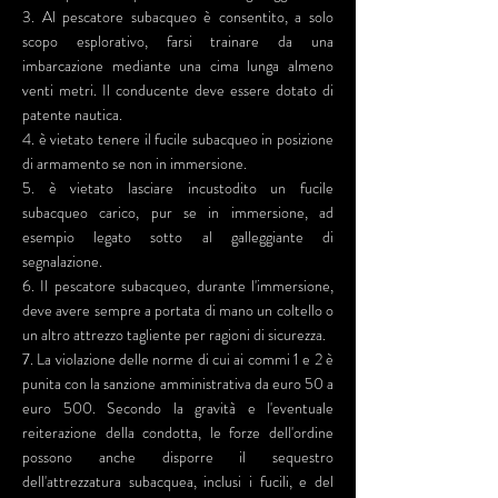
3. Al pescatore subacqueo è consentito, a solo
scopo esplorativo, farsi trainare da una
imbarcazione mediante una cima lunga almeno
venti metri. Il conducente deve essere dotato di
patente nautica.
4. è vietato tenere il fucile subacqueo in posizione
di armamento se non in immersione.
5. è vietato lasciare incustodito un fucile
subacqueo carico, pur se in immersione, ad
esempio legato sotto al galleggiante di
segnalazione.
6. Il pescatore subacqueo, durante l'immersione,
deve avere sempre a portata di mano un coltello o
un altro attrezzo tagliente per ragioni di sicurezza.
7. La violazione delle norme di cui ai commi 1 e 2 è
punita con la sanzione amministrativa da euro 50 a
euro 500. Secondo la gravità e l'eventuale
reiterazione della condotta, le forze dell'ordine
possono anche disporre il sequestro
dell'attrezzatura subacquea, inclusi i fucili, e del