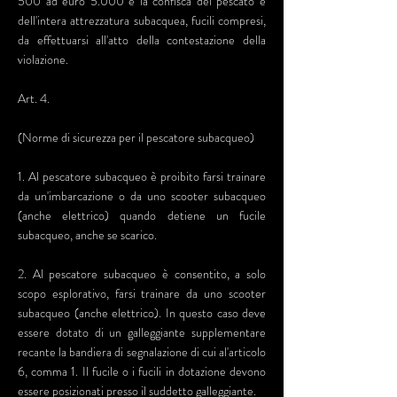
500 ad euro 5.000 e la confisca del pescato e
dell'intera attrezzatura subacquea, fucili compresi,
da effettuarsi all'atto della contestazione della
violazione.
Art. 4.
(Norme di sicurezza per il pescatore subacqueo)
1. Al pescatore subacqueo è proibito farsi trainare
da un'imbarcazione o da uno scooter subacqueo
(anche elettrico) quando detiene un fucile
subacqueo, anche se scarico.
2. Al pescatore subacqueo è consentito, a solo
scopo esplorativo, farsi trainare da uno scooter
subacqueo (anche elettrico). In questo caso deve
essere dotato di un galleggiante supplementare
recante la bandiera di segnalazione di cui al'articolo
6, comma 1. Il fucile o i fucili in dotazione devono
essere posizionati presso il suddetto galleggiante.