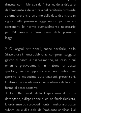
d'intesa con i Ministri dell'interno, della difesa e
dell'ambiente e della tutela del territorio provvede
ad emanare entro un anno dalla data di entrata in
vigore della presente legge uno o più decreti
contenenti le norme eventualmente necessarie
per l'attuazione e l'esecuzione della presente
legge.
2. Gli organi istituzionali, anche periferici, dello
Stato e di altri enti pubblici, ivi compresi i soggetti
gestori di parchi e riserve marine, nel caso in cui
emanino provvedimenti in materia di pesca
sportiva, devono applicare alla pesca subacquea
sportiva le medesime autorizzazioni, prescrizioni,
limitazioni e divieti usati nei confronti delle altre
forme di pesca sportiva.
3. Gli uffici locali delle Capitanerie di porto
detengono, a disposizione di chi ne faccia richiesta,
le ordinanze ed i provvedimenti in materia di pesca
subacquea e di tutela dell'ambiente applicabili al