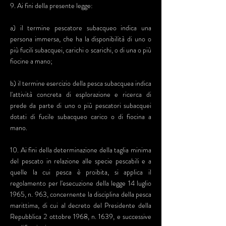
9. Ai fini della presente legge:
a) il termine pescatore subacqueo indica una
persona immersa, che ha la disponibilità di uno o
più fucili subacquei, carichi o scarichi, o di una o più
fiocine a mano;
b) il termine esercizio della pesca subacquea indica
l'attività concreta di esplorazione e ricerca di
prede da parte di uno o più pescatori subacquei
dotati di fucile subacqueo carico o di fiocina a
mano.
10. Ai fini della determinazione della taglia minima
del pescato in relazione alle specie pescabili e a
quelle la cui pesca è proibita, si applica il
regolamento per l'esecuzione della legge 14 luglio
1965, n. 963, concernente la disciplina della pesca
marittima, di cui al decreto del Presidente della
Repubblica 2 ottobre 1968, n. 1639, e successive