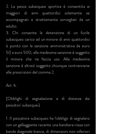
2. La pesca subacquea sportiva è consentita ai
maggiori di anni quattordici solamente se
accompagnati e strettamente sorvegliati da un
adulto.
3. Chi consente la detenzione di un fucile
subacqueo carico ad un minore di anni quattordici
è punito con la sanzione amministrativa da euro
50 a euro 500; alla medesima sanzione è soggetto
il minore che ne faccia uso. Alla medesima
sanzione è altresì soggetto chiunque contravviene
alle prescrizioni del comma 2.
Art. 6.
(Obblighi di segnalazione e di distanza dai
pescatori subacquei)
1. Il pescatore subacqueo ha l'obbligo di segnalarsi
con un galleggiante recante una bandiera rossa con
banda diagonale bianca, di dimensioni non inferiori