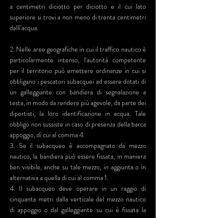
a centimetri diciotto per diciotto e il cui lato
superiore si trovi a non meno di trenta centimetri
dallì'acqua.
2. Nelle aree geografiche in cui il traffico nautico è
particolarmente intenso, l'autorità competente
per il territorio può emettere ordinanze in cui si
obbligano i pescatori subacquei ad essere dotati di
un galleggiante con bandiera di segnalazione a
testa, in modo da rendere più agevole, da parte dei
diportisti, la loro identificazione in acqua. Tale
obbligo non sussiste in caso di presenza della barca
appoggio, di cui al comma 4.
3. Se il subacqueo è accompagnato da mezzo
nautico, la bandiera può essere fissata, in maniera
ben visibile, anche su tale mezzo, in aggiunta o in
alternativa a quella di cui al comma 1.
4. Il subacqueo deve operare in un raggio di
cinquanta metri dalla verticale del mezzo nautico
di appoggio o dal galleggiante su cui è fissata la