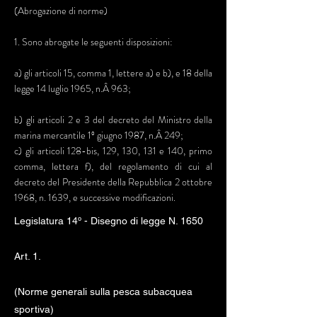
(Abrogazione di norme)
1. Sono abrogate le seguenti disposizioni:
a) gli articoli 15, comma 1, lettere a) e b), e 18 della
legge 14 luglio 1965, n.Â 963;
b) gli articoli 2 e 3 del decreto del Ministro della
marina mercantile 1º giugno 1987, n.Â 249;
c) gli articoli 128-bis, 129, 130, 131 e 140, primo
comma, lettera f), del regolamento di cui al
decreto del Presidente della Repubblica 2 ottobre
1968, n. 1639, e successive modificazioni.
Legislatura 14º - Disegno di legge N. 1650
Art. 1.
(Norme generali sulla pesca subacquea
sportiva)