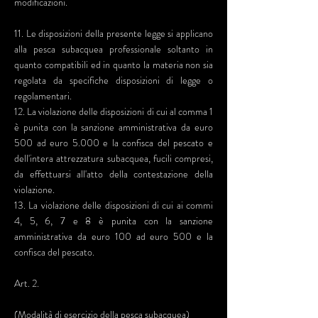
modificazioni.
11. Le disposizioni della presente legge si applicano
alla pesca subacquea professionale soltanto in
quanto compatibili ed in quanto la materia non sia
regolata da specifiche disposizioni di legge o
regolamentari.
12. La violazione delle disposizioni di cui al comma 1
è punita con la sanzione amministrativa da euro
500 ad euro 5.000 e la confisca del pescato e
dell'intera attrezzatura subacquea, fucili compresi,
da effettuarsi all'atto della contestazione della
violazione.
13. La violazione delle disposizioni di cui ai commi
4, 5, 6, 7 e 8 è punita con la sanzione
amministrativa da euro 100 ad euro 500 e la
confisca del pescato.
Art. 2.
(Modalità di esercizio della pesca subacquea)