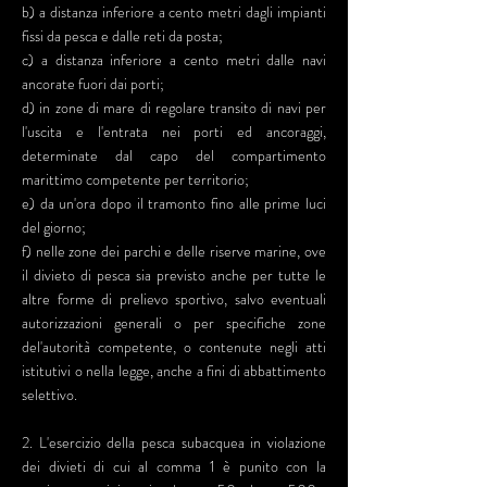
b) a distanza inferiore a cento metri dagli impianti
fissi da pesca e dalle reti da posta;
c) a distanza inferiore a cento metri dalle navi
ancorate fuori dai porti;
d) in zone di mare di regolare transito di navi per
l'uscita e l'entrata nei porti ed ancoraggi,
determinate dal capo del compartimento
marittimo competente per territorio;
e) da un'ora dopo il tramonto fino alle prime luci
del giorno;
f) nelle zone dei parchi e delle riserve marine, ove
il divieto di pesca sia previsto anche per tutte le
altre forme di prelievo sportivo, salvo eventuali
autorizzazioni generali o per specifiche zone
del'autorità competente, o contenute negli atti
istitutivi o nella legge, anche a fini di abbattimento
selettivo.
2. L'esercizio della pesca subacquea in violazione
dei divieti di cui al comma 1 è punito con la