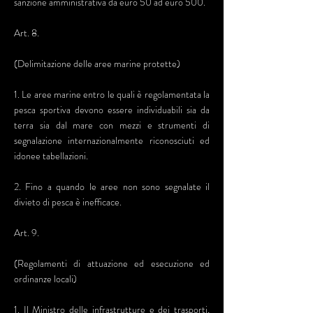
sanzione amministrativa da euro 50 ad euro 500.
Art. 8.
(Delimitazione delle aree marine protette)
1. Le aree marine entro le quali è regolamentata la
pesca sportiva devono essere individuabili sia da
terra sia dal mare con mezzi e strumenti di
segnalazione internazionalmente riconosciuti ed
idonee tabellazioni.
2. Fino a quando le aree non sono segnalate il
divieto di pesca è inefficace.
Art. 9.
(Regolamenti di attuazione ed esecuzione ed
ordinanze locali)
1. Il Ministro delle infrastrutture e dei trasporti,