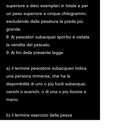
superiore a dieci esemplari in totale e per
un peso superiore a cinque chilogrammi,
escludendo dalla pesatura la preda più
grande.
8. Ai pescatori subacquei sportivi è vietata
la vendita del pescato.
9. Ai fini della presente legge:
a) il termine pescatore subacqueo indica
una persona immersa, che ha la
disponibilità di uno o più fucili subacquei,
carichi o scarichi, o di una o più fiocine a
mano;
b) il termine esercizio della pesca
subacquea indica l'attività concreta di
esplorazione e ricerca di prede da parte di
uno o più pescatori subacquei dotati di