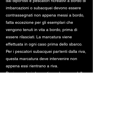
dai diportisti e pescatori ricreativi a bordo di
imbarcazioni o subacquei devono essere
contrassegnati non appena messi a bordo,
fatta eccezione per gli esemplari che
vengono tenuti in vita a bordo, prima di
essere rilasciati. La marcatura viene
effettuata in ogni caso prima dello sbarco.
Per i pescatori subacquei partenti dalla riva,
questa marcatura deve intervenire non
appena essi rientrano a riva.
Per i pescatori che praticano la pesca dalla
riva, questa marcatura deve essere
effettuata subito dopo la cattura.
Art. 4. - A parte l'operazione di marcatura,
gli esemplari catturati devono essere
mantenuti interi fino allo sbarco, la