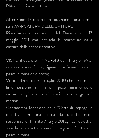
PIA e i limiti alle catture.
Attenzione: Di recente introduzione è una norma
sulla MARCATURA DELLE CATTURE
Riportiamo a traduzione del Decreto del 17
maggio 2011 che richiede la marcatura delle
catture della pesca ricreativa.
VISTO il decreto n ° 90-618 del 11 luglio 1990,
così come modificato, riguardante l'esercizio della
pesca in mare da diporto;
Visto il decreto del 15 luglio 2010 che determina
la dimensione minima o il peso minimo delle
catture e gli sbarchi di pesci e altri organismi
marini;
Considerata l'adozione della "Carta di impegni e
obiettivi per una pesca da diporto eco-
responsabile" firmato 7 luglio 2010, i cui obiettivi
sono la lotta contro la vendita illegale di frutti della
pesca in mare: