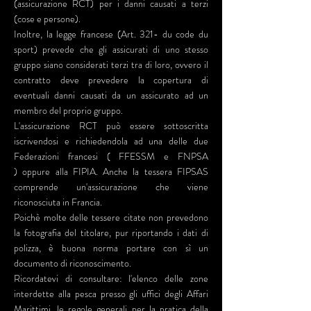
(assicurazione RCT) per i danni causati a terzi
(cose e persone).
Inoltre, la legge francese (Art. 321- du code du
sport) prevede che gli assicurati di uno stesso
gruppo siano considerati terzi tra di loro, ovvero il
contratto deve prevedere la copertura di
eventuali danni causati da un assicurato ad un
membro del proprio gruppo.
L'assicurazione RCT può essere sottoscritta
iscrivendosi e richiedendola ad una delle due
Federazioni francesi ( FFESSM e FNPSA
) oppure alla FIPIA. Anche la tessera FIPSAS
comprende un'assicurazione che viene
riconosciuta in Francia.
Poichè molte delle tessere citate non prevedono
la fotografia del titolare, pur riportando i dati di
polizza, è buona norma portare con sì un
documento di riconoscimento.
Ricordatevi di consultare: l'elenco delle zone
interdette alla pesca presso gli uffici degli Affari
Marittimi, le regole generali per la pratica della