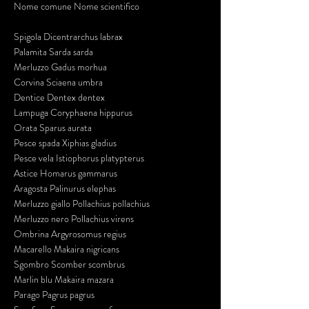
Nome comune Nome scientifico
Spigola Dicentrarchus labrax
Palamita Sarda sarda
Merluzzo Gadus morhua
Corvina Sciaena umbra
Dentice Dentex dentex
Lampuga Coryphaena hippurus
Orata Sparus aurata
Pesce spada Xiphias gladius
Pesce vela Istiophorus platypterus
Astice Homarus gammarus
Aragosta Palinurus elephas
Merluzzo giallo Pollachius pollachius
Merluzzo nero Pollachius virens
Ombrina Argyrosomus regius
Macarello Makaira nigricans
Sgombro Scomber scombrus
Marlin blu Makaira mazara
Parago Pagrus pagrus