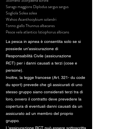
Scorfano Scorpaena scrofa
Sarago maggiore Diplodus sargus sargus
Sogliola Solea solea
Wahoo Acanthocybium solandri
Tonno giallo Thunnus albacares
Pesce vela atlantico Istiophorus albicans
La pesca in apnea è consentita solo se si
possiede un'assicurazione di
Responsabilità Civile (assicurazione
RCT) per i danni causati a terzi (cose e
persone).
Inoltre, la legge francese (Art. 321- du code
du sport) prevede che gli assicurati di uno
stesso gruppo siano considerati terzi tra di
loro, ovvero il contratto deve prevedere la
copertura di eventuali danni causati da un
assicurato ad un membro del proprio
gruppo.
L'assicurazione RCT può essere sottoscritta