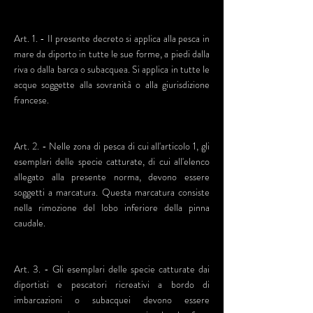
Art. 1. - Il presente decreto si applica alla pesca in
mare da diporto in tutte le sue forme, a piedi dalla
riva o dalla barca o subacquea. Si applica in tutte le
acque soggette alla sovranità o alla giurisdizione
francese.
Art. 2. - Nelle zona di pesca di cui all'articolo 1, gli
esemplari delle specie catturate, di cui all'elenco
allegato alla presente norma, devono essere
soggetti a marcatura. Questa marcatura consiste
nella rimozione del lobo inferiore della pinna
caudale.
Art. 3. - Gli esemplari delle specie catturate dai
diportisti e pescatori ricreativi a bordo di
imbarcazioni o subacquei devono essere