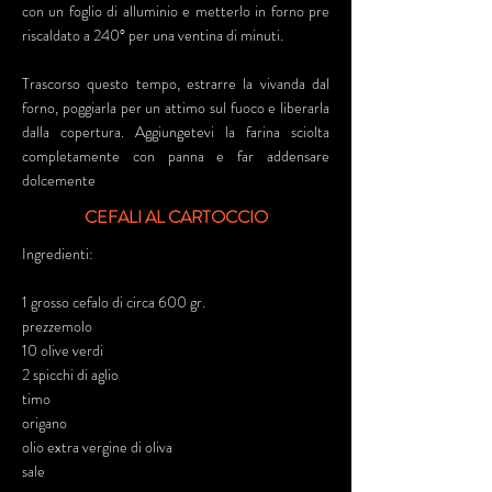
con un foglio di alluminio e metterlo in forno pre
riscaldato a 240° per una ventina di minuti.
Trascorso questo tempo, estrarre la vivanda dal
forno, poggiarla per un attimo sul fuoco e liberarla
dalla copertura. Aggiungetevi la farina sciolta
completamente con panna e far addensare
dolcemente
CEFALI AL CARTOCCIO
Ingredienti:
1 grosso cefalo di circa 600 gr.
prezzemolo
10 olive verdi
2 spicchi di aglio
timo
origano
olio extra vergine di oliva
sale