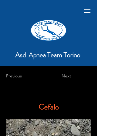
Asd Apnea Team Torino
Previous
Next
Cefalo