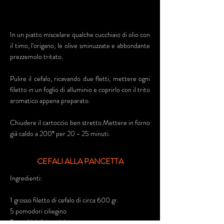
In un piatto miscelare qualche cucchiaio di olio con
il timo, l'origano, le olive sminuzzate e abbondante
prezzemolo tritato.
Pulire il cefalo, ricavando due fletti, mettere ogni
filetto in un foglio di alluminio e coprirlo con il trito
aromatico appena preparato.
Chiudere il cartoccio ben stretto.Mettere in forno
già caldo a 200° per 20 - 25 minuti.
CEFALI ALLA PANCETTA
Ingredienti:
1 grosso filetto di cefalo di circa 600 gr.
5 pomodori ciliegino
2 cucchiai di parmigiano