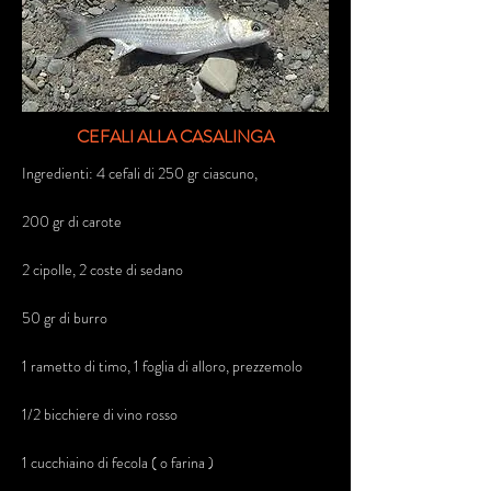
CEFALI ALLA CASALINGA
Ingredienti: 4 cefali di 250 gr ciascuno,
200 gr di carote
2 cipolle, 2 coste di sedano
50 gr di burro
1 rametto di timo, 1 foglia di alloro, prezzemolo
1/2 bicchiere di vino rosso
1 cucchiaino di fecola ( o farina )