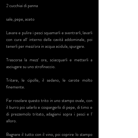
2 cucchiai di panna
sale, pepe, aceto
Lavare e pulire i pesci squamarli e sventrarli, lavarli
con cura all' interno della cavità addominale, poi
tenerli per mezz'ora in acqua acidula, spurgare.
Trascorsa la mezz' ora, sciacquarli e metterli a
asciugare su uno strofinaccio.
Tritare, le cipolle, il sedano, le carote molto
finemente.
Far rosolare questo trito in uno stampo ovale, con
il burro poi salarlo e cospargerlo di pepe, di timo e
di prezzemolo tritato, adagiarvi sopra i pesci e l'
alloro.
Bagnare il tutto con il vino, poi coprire lo stampo