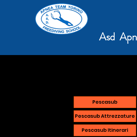
Asd Apn
Pescasub
Pescasub Attrezzature
Pescasub Itinerari