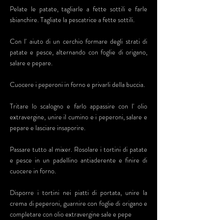
Pelate le patate, tagliarle a fette sottili e farle
sbianchire. Tagliate la pescatrice a fette sottili.
Con l' aiuto di un cerchio formare degli strati di
patate e pesce, alternando con foglie di origano,
salare e pepare.
Cuocere i peperoni in forno e privarli della buccia.
Tritare lo scalogno e farlo appassire con l' olio
extravergine, unire il cumino e i peperoni, salare e
pepare e lasciare insaporire.
Passare tutto al mixer. Rosolare i tortini di patate
e pesce in un padellino antiaderente e finire di
cuocere in forno.
Disporre i tortini nei piatti di portata, unire la
crema di peperoni, guarnire con foglie di origano e
completare con olio extravergine sale e pepe