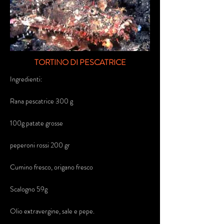
TORTINO DI PESCATRICE
Ingredienti:
Rana pescatrice 300 g
100g patate grosse
peperoni rossi 200 gr
Cumino fresco, origano fresco
Scalogno 59g
Olio extravergine, sale e pepe.