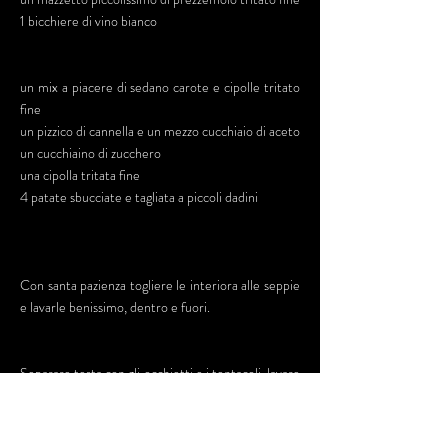
1 bicchiere di vino bianco
un mix a piacere di sedano carote e cipolle tritato
fine
un pizzico di cannella e un mezzo cucchiaio di aceto
un cucchiaino di zucchero
una cipolla tritata fine
4 patate sbucciate e tagliata a piccoli dadini
Con santa pazienza togliere le interiora alle seppie
e lavarle benissimo, dentro e fuori.
Separare testa con gli occhietti e i tentacoli, lavare
questa parte un'altra volta e tagliare i tentacoli a
pezzzetti e il corpo ad anelli larghi due dita.