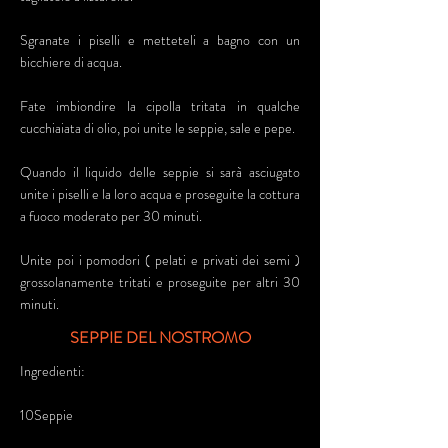
Sgranate i piselli e metteteli a bagno con un
bicchiere di acqua.
Fate imbiondire la cipolla tritata in qualche
cucchiaiata di olio, poi unite le seppie, sale e pepe.
Quando il liquido delle seppie si sarà asciugato
unite i piselli e la loro acqua e proseguite la cottura
a fuoco moderato per 30 minuti.
Unite poi i pomodori ( pelati e privati dei semi )
grossolanamente tritati e proseguite per altri 30
minuti.
SEPPIE DEL NOSTROMO
Ingredienti:
10Seppie