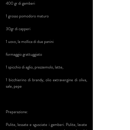
400 gr di gamberi
1 grosso pomodoro maturo
30gr di capperi
1 uovo, la mollica di due panini
formaggio grattuggiato
1 spicchio di aglio, prezzemolo, latte,
1 bicchierino di brandy, olio extravergine di oliva,
sale, pepe
Preparazione:
Pulite, lessate e sgusciate i gamberi. Pulite, lavate