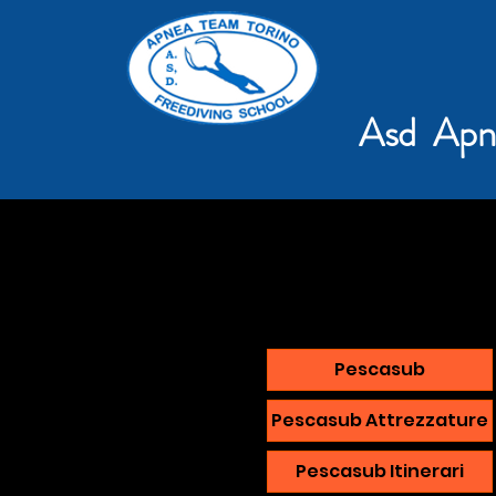
Asd Apn
Pescasub
Pescasub Attrezzature
Pescasub Itinerari