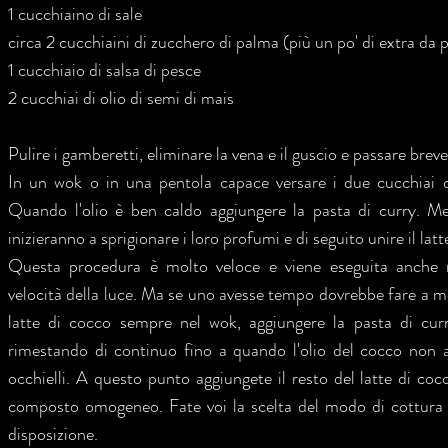
1 cucchiaino di sale
circa 2 cucchiaini di zucchero di palma (più un po' di extra da pa
1 cucchiaio di salsa di pesce
2 cucchiai di olio di semi di mais
Pulire i gamberetti, eliminare la vena e il guscio e passare bre
In un wok o in una pentola capace versare i due cucchiai d
Quando l'olio è ben caldo aggiungere la pasta di curry. Me
inizieranno a sprigionare i loro profumi e di seguito unire il latt
Questa procedura è molto veloce e viene eseguita anche ne
velocità della luce. Ma se uno avesse tempo dovrebbe fare a me
latte di cocco sempre nel wok, aggiungere la pasta di cu
rimestando di continuo fino a quando l'olio del cocco non af
occhielli. A questo punto aggiungete il resto del latte di c
composto omogeneo. Fate voi la scelta del modo di cottura
disposizione.