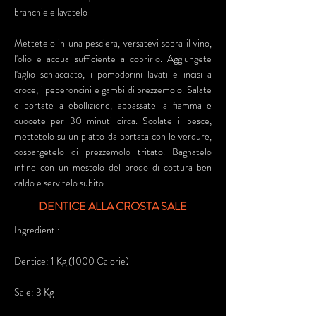
branchie e lavatelo
Mettetelo in una pesciera, versatevi sopra il vino,
l'olio e acqua sufficiente a coprirlo. Aggiungete
l'aglio schiacciato, i pomodorini lavati e incisi a
croce, i peperoncini e gambi di prezzemolo. Salate
e portate a ebollizione, abbassate la fiamma e
cuocete per 30 minuti circa. Scolate il pesce,
mettetelo su un piatto da portata con le verdure,
cospargetelo di prezzemolo tritato. Bagnatelo
infine con un mestolo del brodo di cottura ben
caldo e servitelo subito.
DENTICE ALLA CROSTA SALE
Ingredienti:
Dentice: 1 Kg (1000 Calorie)
Sale: 3 Kg