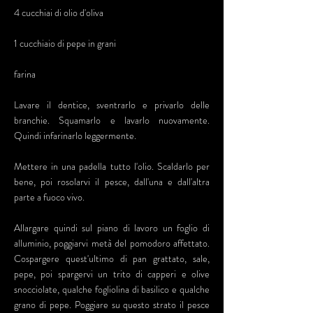
4 cucchiai di olio d'oliva
1 cucchiaio di pepe in grani
farina
Lavare il dentice, sventrarlo e privarlo delle
branchie. Squamarlo e lavarlo nuovamente.
Quindi infarinarlo leggermente.
Mettere in una padella tutto l'olio. Scaldarlo per
bene, poi rosolarvi il pesce, dall'una e dall'altra
parte a fuoco vivo.
Allargare quindi sul piano di lavoro un foglio di
alluminio, poggiarvi metà del pomodoro affettato.
Cospargere quest'ultimo di pan grattato, sale,
pepe, poi spargervi un trito di capperi e olive
snocciolate, qualche fogliolina di basilico e qualche
grano di pepe. Poggiare su questo strato il pesce