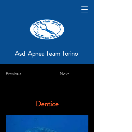
Asd Apnea Team Torino
Previous
Next
Dentice