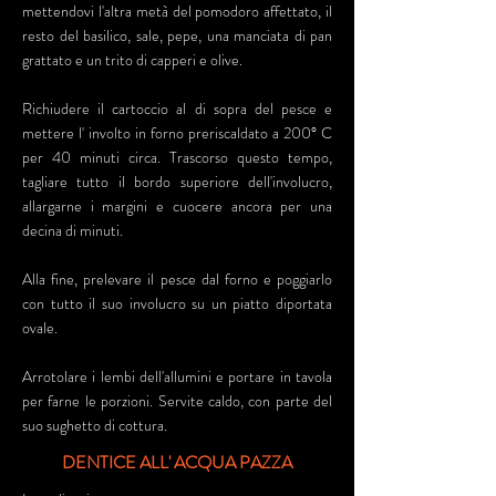
mettendovi l'altra metà del pomodoro affettato, il
resto del basilico, sale, pepe, una manciata di pan
grattato e un trito di capperi e olive.
Richiudere il cartoccio al di sopra del pesce e
mettere l' involto in forno preriscaldato a 200° C
per 40 minuti circa. Trascorso questo tempo,
tagliare tutto il bordo superiore dell'involucro,
allargarne i margini e cuocere ancora per una
decina di minuti.
Alla fine, prelevare il pesce dal forno e poggiarlo
con tutto il suo involucro su un piatto diportata
ovale.
Arrotolare i lembi dell'allumini e portare in tavola
per farne le porzioni. Servite caldo, con parte del
suo sughetto di cottura.
DENTICE ALL' ACQUA PAZZA