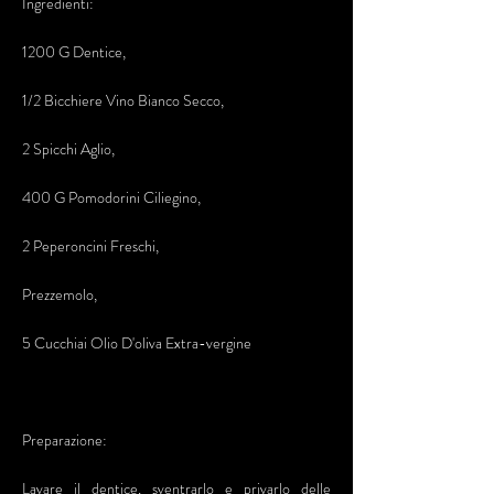
Ingredienti:
1200 G Dentice,
1/2 Bicchiere Vino Bianco Secco,
2 Spicchi Aglio,
400 G Pomodorini Ciliegino,
2 Peperoncini Freschi,
Prezzemolo,
5 Cucchiai Olio D'oliva Extra-vergine
Preparazione:
Lavare il dentice, sventrarlo e privarlo delle