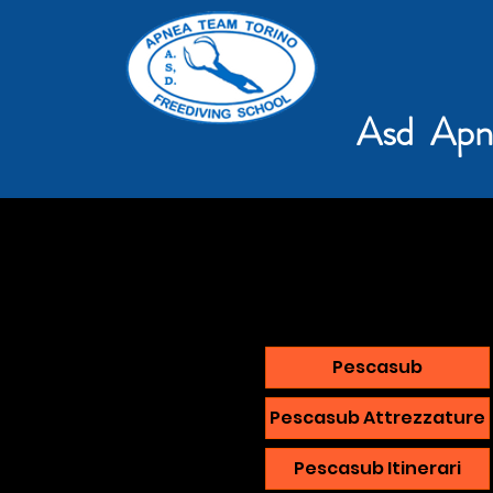
Asd Apn
Pescasub
Pescasub Attrezzature
Pescasub Itinerari