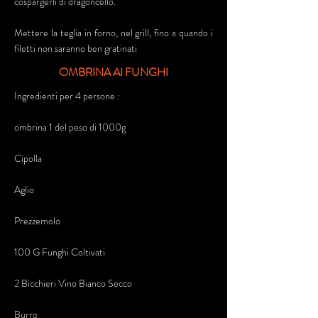
cospargerli di dragoncello.
Mettere la teglia in forno, nel grill, fino a quando i
filetti non saranno ben gratinati
OMBRINA AI FUNGHI
Ingredienti per 4 persone :
ombrina 1 del peso di 1000g
Cipolla
Aglio
Prezzemolo
100 G Funghi Coltivati
2 Bicchieri Vino Bianco Secco
Burro