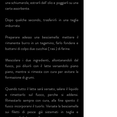
una schiumarola, estrarli dall' olio e poggiarli su una
carta assorbente.
Dopo qualche secondo, trasferirli in una teglia
imburrata.
Preparare adesso una besciamella: mettere il
rimanente burro in un tegamino, farlo fondere e
buttarvi di colpo due cucchiai ( rasi ) di farina.
Mescolare i due ingredienti, allontanandoli dal
fuoco, poi diluirli con il latte versandolo piano
piano, mentre si rimesta con cura per evitare la
formazione di grumi.
Quando tutto il latte sarà versato, salare il liquido
e rimetterlo sul fuoco, perche si addensi.
Rimestarlo sempre con cura, alla fine spento il
fuoco incorporarvi il tuorlo. Versate la besciamella
sui filetti di pesce già sistemati in teglia e