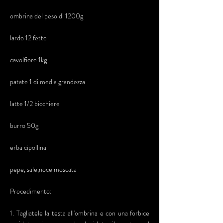
ombrina del peso di 1200g
lardo 12 fette
cavolfiore 1kg
patate 1 di media grandezza
latte 1/2 bicchiere
burro 50g
erba cipollina
pepe, sale,noce moscata
Procedimento:
1. Tagliatele la testa all'ombrina e con una forbice