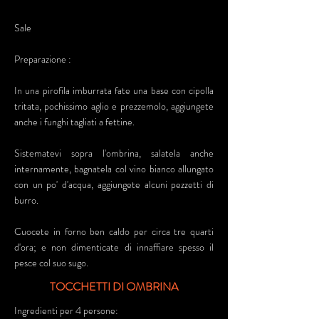
Sale
Preparazione :
In una pirofila imburrata fate una base con cipolla
tritata, pochissimo aglio e prezzemolo, aggiungete
anche i funghi tagliati a fettine.
Sistematevi sopra l'ombrina, salatela anche
internamente, bagnatela col vino bianco allungato
con un po' d'acqua, aggiungete alcuni pezzetti di
burro.
Cuocete in forno ben caldo per circa tre quarti
d'ora; e non dimenticate di innaffiare spesso il
pesce col suo sugo.
TOCCHETTI DI OMBRINA
Ingredienti per 4 persone: