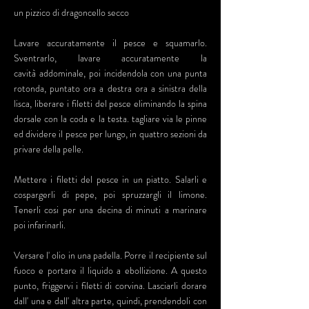
un pizzico di dragoncello secco
Lavare accuratamente il pesce e squamarlo.
Sventrarlo, lavare accuratamente la
cavità addominale, poi incidendola con una punta
rotonda, puntato ora a destra ora a sinistra della
lisca, liberare i filetti del pesce eliminando la spina
dorsale con la coda e la testa. tagliare via le pinne
ed dividere il pesce per lungo, in quattro sezioni da
privare della pelle.
Mettere i filetti del pesce in un piatto. Salarli e
cospargerli di pepe, poi spruzzargli il limone.
Tenerli cosi per una decina di minuti a marinare
poi infarinarli.
Versare l' olio in una padella. Porre il recipiente sul
fuoco e portare il liquido a ebollizione. A questo
punto, friggervi i filetti di corvina. Lasciarli dorare
dall' una e dall' altra parte, quindi, prendendoli con