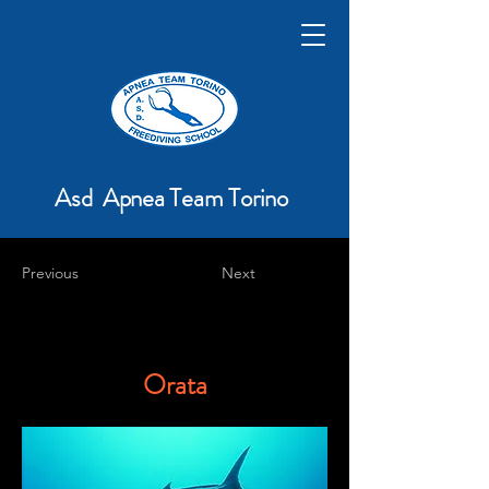
Asd Apnea Team Torino
Previous
Next
Orata