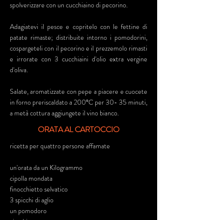
spolverizzare con un cucchiaino di pecorino.
Adagiatevi il pesce e copritelo con le fettine di
patate rimaste; distribuite intorno i pomodorini,
cospargeteli con il pecorino e il prezzemolo rimasti
e irrorate con 3 cucchiaini d'olio extra vergine
d'oliva.
Salate, aromatizzate con pepe a piacere e cuocete
in forno preriscaldato a 200°C per 30- 35 minuti,
a metà cottura aggiungete il vino bianco.
ORATA AL CARTOCCIO
ricetta per quattro persone affamate
un'orata da un Kilogrammo
cipolla mondata
finocchietto selvatico
3 spicchi di aglio
un pomodoro