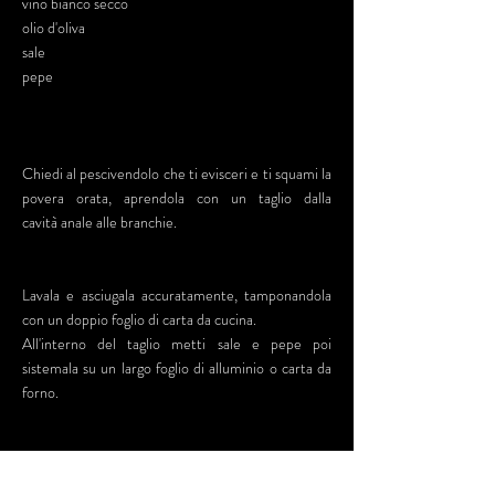
vino bianco secco
olio d'oliva
sale
pepe
Chiedi al pescivendolo che ti evisceri e ti squami la
povera orata, aprendola con un taglio dalla
cavità anale alle branchie.
Lavala e asciugala accuratamente, tamponandola
con un doppio foglio di carta da cucina.
All'interno del taglio metti sale e pepe poi
sistemala su un largo foglio di alluminio o carta da
forno.
Cospargila con la cipolla tagliata a rondelle,
abbondante finocchietto selvatico, 3 spicchi d'aglio