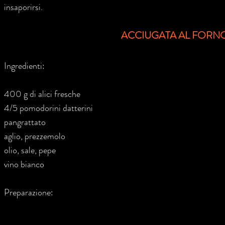
insaporirsi.
ACCIUGATA AL FORN
Ingredienti:
400 g di alici fresche
4/5 pomodorini datterini
pangrattato
aglio, prezzemolo
olio, sale, pepe
vino bianco
Preparazione: