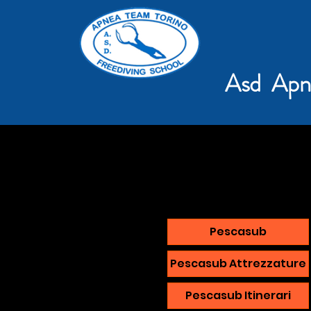
Asd Apn
Pescasub
Pescasub Attrezzature
Pescasub Itinerari