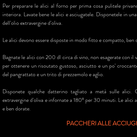
Per preparare le alici al forno per prima cosa pulitele privando
interiora. Lavate bene le alici e asciugatele. Disponetele in un
dell'olio extravergine d'oliva.
Le alici devono essere disposte in modo fitto e compatto, ben c
Bagnate le alici con 200 dl circa di vino, non esagerate con il v
per ottenere un risoutato gustoso, asciutto e un po' croccan
del pangrattato e un trito di prezzemolo e aglio.
Disponete qualche datterino tagliato a metà sulle alici.
extravergine d'oliva e infornate a 180° per 30 minuti. Le alici 
e ben dorate.
PACCHERI ALLE ACCIUG