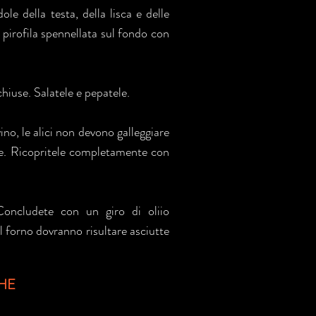
le della testa, della lisca e delle
a pirofila spennellata sul fondo con
hiuse. Salatele e pepatele.
ino, le alici non devono galleggiare
te. Ricopritele completamente con
 Concludete con un giro di oliio
al forno dovranno risultare asciutte
HE