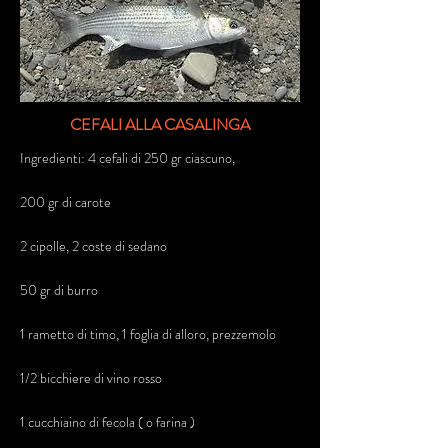
CEFALI ALLA CASALINGA
Ingredienti: 4 cefali di 250 gr ciascuno,
200 gr di carote
2 cipolle, 2 coste di sedano
50 gr di burro
1 rametto di timo, 1 foglia di alloro, prezzemolo
1/2 bicchiere di vino rosso
1 cucchiaino di fecola ( o farina )