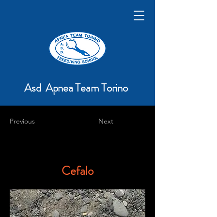
Asd Apnea Team Torino
Previous
Next
Cefalo