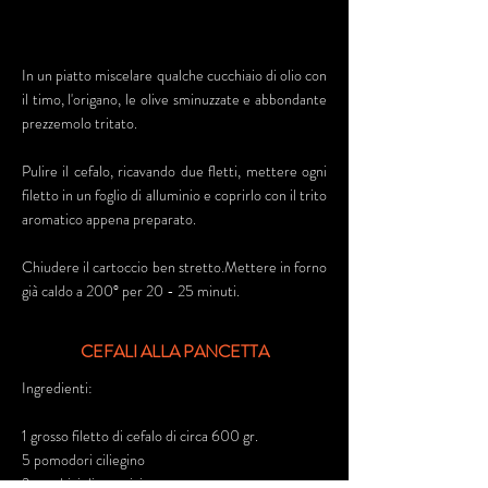
In un piatto miscelare qualche cucchiaio di olio con
il timo, l'origano, le olive sminuzzate e abbondante
prezzemolo tritato.
Pulire il cefalo, ricavando due fletti, mettere ogni
filetto in un foglio di alluminio e coprirlo con il trito
aromatico appena preparato.
Chiudere il cartoccio ben stretto.Mettere in forno
già caldo a 200° per 20 - 25 minuti.
CEFALI ALLA PANCETTA
Ingredienti:
1 grosso filetto di cefalo di circa 600 gr.
5 pomodori ciliegino
2 cucchiai di parmigiano