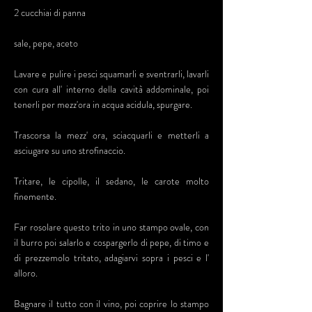
2 cucchiai di panna
sale, pepe, aceto
Lavare e pulire i pesci squamarli e sventrarli, lavarli
con cura all' interno della cavità addominale, poi
tenerli per mezz'ora in acqua acidula, spurgare.
Trascorsa la mezz' ora, sciacquarli e metterli a
asciugare su uno strofinaccio.
Tritare, le cipolle, il sedano, le carote molto
finemente.
Far rosolare questo trito in uno stampo ovale, con
il burro poi salarlo e cospargerlo di pepe, di timo e
di prezzemolo tritato, adagiarvi sopra i pesci e l'
alloro.
Bagnare il tutto con il vino, poi coprire lo stampo