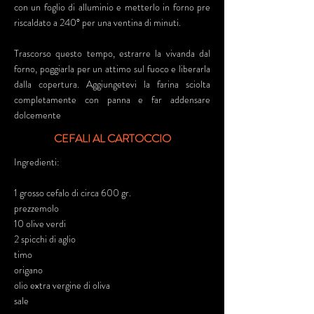
con un foglio di alluminio e metterlo in forno pre
riscaldato a 240° per una ventina di minuti.
Trascorso questo tempo, estrarre la vivanda dal
forno, poggiarla per un attimo sul fuoco e liberarla
dalla copertura. Aggiungetevi la farina sciolta
completamente con panna e far addensare
dolcemente
CEFALI AL CARTOCCIO
Ingredienti:
1 grosso cefalo di circa 600 gr.
prezzemolo
10 olive verdi
2 spicchi di aglio
timo
origano
olio extra vergine di oliva
sale