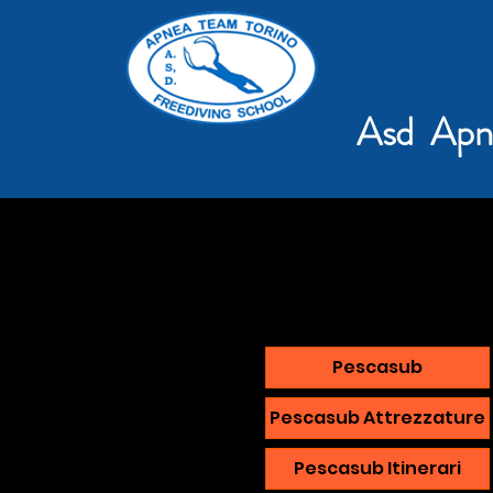
Asd Apn
Pescasub
Pescasub Attrezzature
Pescasub Itinerari