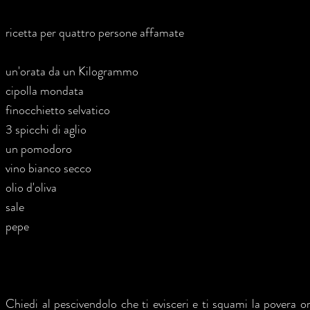
ricetta per quattro persone affamate
un'orata da un Kilogrammo
cipolla mondata
finocchietto selvatico
3 spicchi di aglio
un pomodoro
vino bianco secco
olio d'oliva
sale
pepe
Chiedi al pescivendolo che ti evisceri e ti squami la povera o