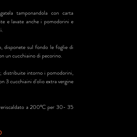
iugatela tamponandola con carta
ate e lavate anche i pomodorini e
i.
o, disponete sul fondo le foglie di
con un cucchiaino di pecorino.
; distribuite intorno i pomodorini,
on 3 cucchiaini d'olio extra vergine
 preriscaldato a 200°C per 30- 35
O