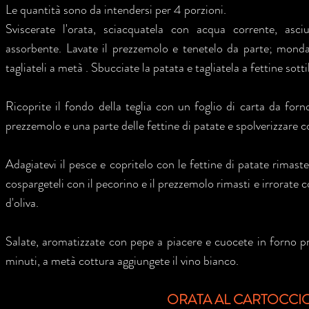
Le quantità sono da intendersi per 4 porzioni.
Sviscerate l'orata, sciacquatela con acqua corrente, asc
assorbente. Lavate il prezzemolo e tenetelo da parte; mond
tagliateli a metà . Sbucciate la patata e tagliatela a fettine sottil
Ricoprite il fondo della teglia con un foglio di carta da forn
prezzemolo e una parte delle fettine di patate e spolverizzare 
Adagiatevi il pesce e copritelo con le fettine di patate rimaste
cospargeteli con il pecorino e il prezzemolo rimasti e irrorate c
d'oliva.
Salate, aromatizzate con pepe a piacere e cuocete in forno
minuti, a metà cottura aggiungete il vino bianco.
ORATA AL CARTOCCI