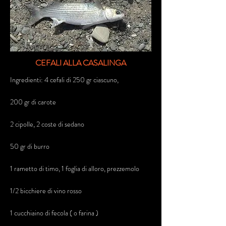
CEFALI ALLA CASALINGA
Ingredienti: 4 cefali di 250 gr ciascuno,
200 gr di carote
2 cipolle, 2 coste di sedano
50 gr di burro
1 rametto di timo, 1 foglia di alloro, prezzemolo
1/2 bicchiere di vino rosso
1 cucchiaino di fecola ( o farina )