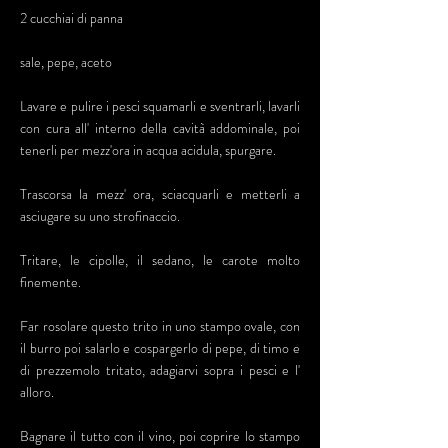
2 cucchiai di panna
sale, pepe, aceto
Lavare e pulire i pesci squamarli e sventrarli, lavarli
con cura all' interno della cavità addominale, poi
tenerli per mezz'ora in acqua acidula, spurgare.
Trascorsa la mezz' ora, sciacquarli e metterli a
asciugare su uno strofinaccio.
Tritare, le cipolle, il sedano, le carote molto
finemente.
Far rosolare questo trito in uno stampo ovale, con
il burro poi salarlo e cospargerlo di pepe, di timo e
di prezzemolo tritato, adagiarvi sopra i pesci e l'
alloro.
Bagnare il tutto con il vino, poi coprire lo stampo