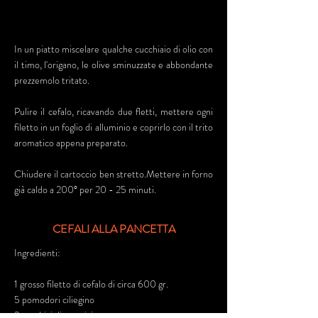
In un piatto miscelare qualche cucchiaio di olio con
il timo, l'origano, le olive sminuzzate e abbondante
prezzemolo tritato.
Pulire il cefalo, ricavando due fletti, mettere ogni
filetto in un foglio di alluminio e coprirlo con il trito
aromatico appena preparato.
Chiudere il cartoccio ben stretto.Mettere in forno
già caldo a 200° per 20 - 25 minuti.
CEFALI ALLA PANCETTA
Ingredienti:
1 grosso filetto di cefalo di circa 600 gr.
5 pomodori ciliegino
2 cucchiai di parmigiano