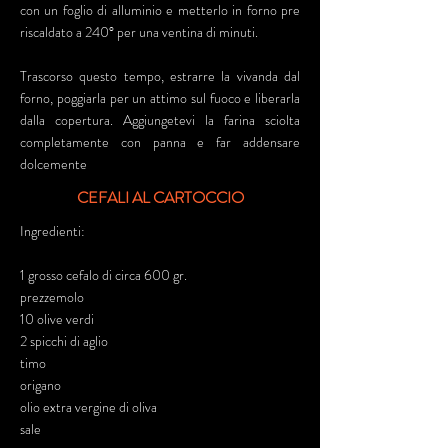
con un foglio di alluminio e metterlo in forno pre
riscaldato a 240° per una ventina di minuti.
Trascorso questo tempo, estrarre la vivanda dal
forno, poggiarla per un attimo sul fuoco e liberarla
dalla copertura. Aggiungetevi la farina sciolta
completamente con panna e far addensare
dolcemente
CEFALI AL CARTOCCIO
Ingredienti:
1 grosso cefalo di circa 600 gr.
prezzemolo
10 olive verdi
2 spicchi di aglio
timo
origano
olio extra vergine di oliva
sale