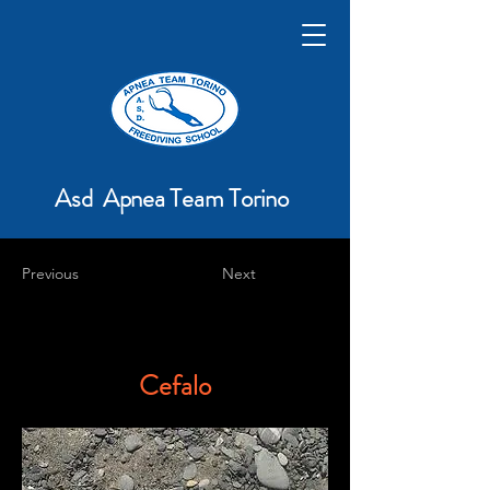
Asd Apnea Team Torino
Previous
Next
Cefalo