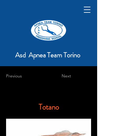
Asd Apnea Team Torino
Previous
Next
Totano