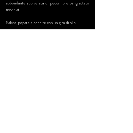
abbondante spolverata di pecorino e pangrattato
mischiati.
Salate, pepate e condite con un giro di olio.
Infornate in forno caldo per 1 ora