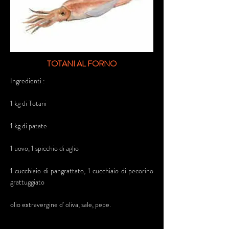
TOTANI AL FORNO
Ingredienti :
1 kg di Totani
1 kg di patate
1 uovo, 1 spicchio di aglio
1 cucchiaio di pangrattato, 1 cucchiaio di pecorino
grattuggiato
olio extravergine d' oliva, sale, pepe.