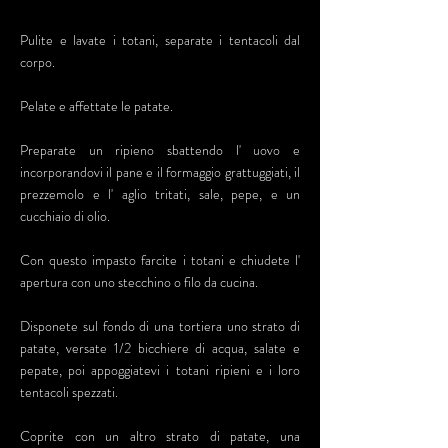
Pulite e lavate i totani, separate i tentacoli dal
corpo.
Pelate e affettate le patate.
Preparate un ripieno sbattendo l' uovo e
incorporandovi il pane e il formaggio grattuggiati, il
prezzemolo e l' aglio tritati, sale, pepe, e un
cucchiaio di olio.
Con questo impasto farcite i totani e chiudete l'
apertura con uno stecchino o filo da cucina.
Disponete sul fondo di una tortiera uno strato di
patate, versate 1/2 bicchiere di acqua, salate e
pepate, poi appoggiatevi i totani ripieni e i loro
tentacoli spezzati.
Coprite con un altro strato di patate, una