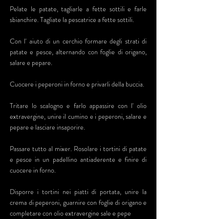
Pelate le patate, tagliarle a fette sottili e farle
sbianchire. Tagliate la pescatrice a fette sottili.
Con l' aiuto di un cerchio formare degli strati di
patate e pesce, alternando con foglie di origano,
salare e pepare.
Cuocere i peperoni in forno e privarli della buccia.
Tritare lo scalogno e farlo appassire con l' olio
extravergine, unire il cumino e i peperoni, salare e
pepare e lasciare insaporire.
Passare tutto al mixer. Rosolare i tortini di patate
e pesce in un padellino antiaderente e finire di
cuocere in forno.
Disporre i tortini nei piatti di portata, unire la
crema di peperoni, guarnire con foglie di origano e
completare con olio extravergine sale e pepe