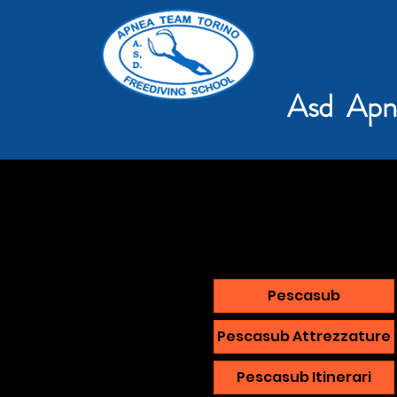
Asd Apn
Pescasub
Pescasub Attrezzature
Pescasub Itinerari