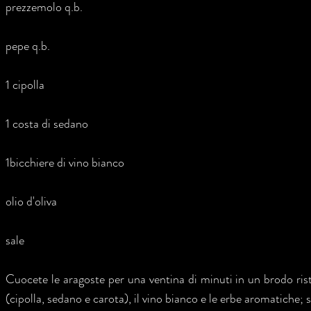
prezzemolo q.b.
pepe q.b.
1 cipolla
1 costa di sedano
1bicchiere di vino bianco
olio d'oliva
sale
Cuocete le aragoste per una ventina di minuti in un brodo ris
(cipolla, sedano e carota), il vino bianco e le erbe aromatiche; s