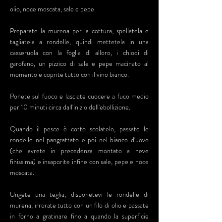
olio, noce moscata, sale e pepe.
Preparate la murena per la cottura, spellatela e
tagliatela a rondelle, quindi mettetela in una
casseruola con la foglia di alloro, i chiodi di
garofano, un pizzico di sale e pepe macinato al
momento e coprite tutto con il vino bianco.
Ponete sul fuoco e lasciate cuocere a fuco medio
per 10 minuti circa dall'inizio dell'ebollizione.
Quando il pesce è cotto scolatelo, passate le
rondelle nel pangrattato e poi nel bianco d'uovo
(che avrete in precedenza montato a neve
finissima) e insaporite infine con sale, pepe e noce
moscata.
Ungete una teglia, disponetevi le rondelle di
murena, irrorate tutto con un filo di olio e passate
in forno a gratinare fino a quando la superficie