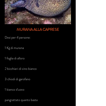
MURANA ALLA CAPRESE
Dosi per 4 persone:
1 Kg di murena
1 foglia di alloro
2 bicchieri di vino bianco
3 chiodi di garofano
1 bianco d'uovo
pangrattato quanto basta