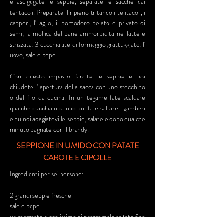
e ascigugate le seppie, separate le sacche dai
tentacoli. Preparate il ripieno tritando i tentacoli, i
capperi, l' aglio, il pomodoro pelato e privato di
semi, la mollica del pane ammorbidita nel latte e
strizzata, 3 cucchiaiate di formaggio grattuggiato, l'
uovo, sale e pepe.
Con questo impasto farcite le seppie e poi
chiudete l' apertura della sacca con uno stecchino
o del filo da cucina. In un tegame fate scaldare
qualche cucchiaio di olio poi fate saltare i gamberi
e quindi adagiatevi le seppie, salate e dopo qualche
minuto bagnate con il brandy.
SEPPIONE IN UMIDO CON PATATE
CAROTE E CIPOLLE
Ingredienti per sei persone:
2 grandi seppie fresche
sale e pepe
un mazzetto piccolissimo di prezzemolo tritato fine