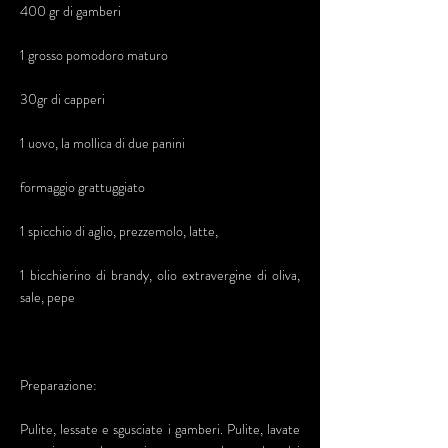
400 gr di gamberi
1 grosso pomodoro maturo
30gr di capperi
1 uovo, la mollica di due panini
formaggio grattuggiato
1 spicchio di aglio, prezzemolo, latte,
1 bicchierino di brandy, olio extravergine di oliva,
sale, pepe
Preparazione:
Pulite, lessate e sgusciate i gamberi. Pulite, lavate