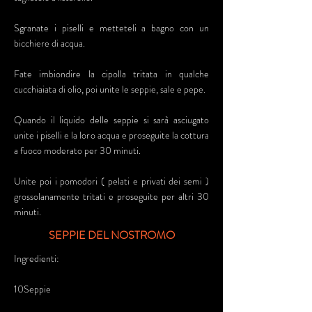
Sgranate i piselli e metteteli a bagno con un
bicchiere di acqua.
Fate imbiondire la cipolla tritata in qualche
cucchiaiata di olio, poi unite le seppie, sale e pepe.
Quando il liquido delle seppie si sarà asciugato
unite i piselli e la loro acqua e proseguite la cottura
a fuoco moderato per 30 minuti.
Unite poi i pomodori ( pelati e privati dei semi )
grossolanamente tritati e proseguite per altri 30
minuti.
SEPPIE DEL NOSTROMO
Ingredienti:
10Seppie