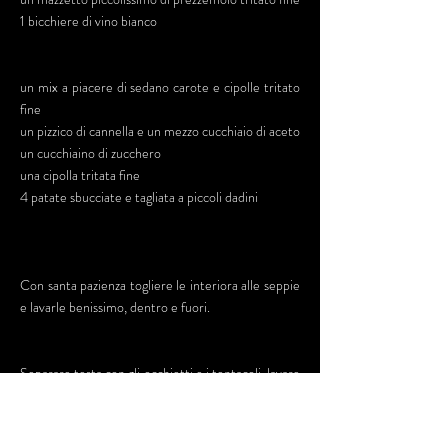
1 bicchiere di vino bianco
un mix a piacere di sedano carote e cipolle tritato
fine
un pizzico di cannella e un mezzo cucchiaio di aceto
un cucchiaino di zucchero
una cipolla tritata fine
4 patate sbucciate e tagliata a piccoli dadini
Con santa pazienza togliere le interiora alle seppie
e lavarle benissimo, dentro e fuori.
Separare testa con gli occhietti e i tentacoli, lavare
questa parte un'altra volta e tagliare i tentacoli a
pezzzetti e il corpo ad anelli larghi due dita.