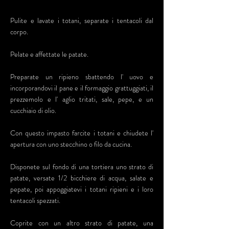
Pulite e lavate i totani, separate i tentacoli dal
corpo.
Pelate e affettate le patate.
Preparate un ripieno sbattendo l' uovo e
incorporandovi il pane e il formaggio grattuggiati, il
prezzemolo e l' aglio tritati, sale, pepe, e un
cucchiaio di olio.
Con questo impasto farcite i totani e chiudete l'
apertura con uno stecchino o filo da cucina.
Disponete sul fondo di una tortiera uno strato di
patate, versate 1/2 bicchiere di acqua, salate e
pepate, poi appoggiatevi i totani ripieni e i loro
tentacoli spezzati.
Coprite con un altro strato di patate, una