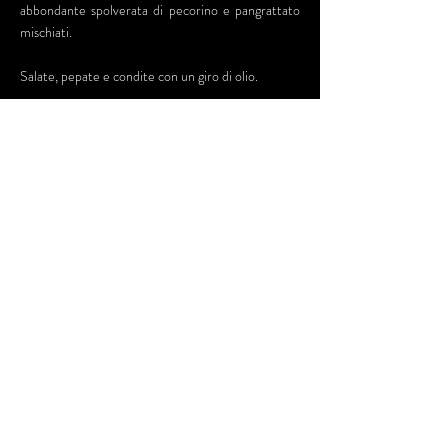
abbondante spolverata di pecorino e pangrattato
mischiati.
Salate, pepate e condite con un giro di olio.
Infornate in forno caldo per 1 ora