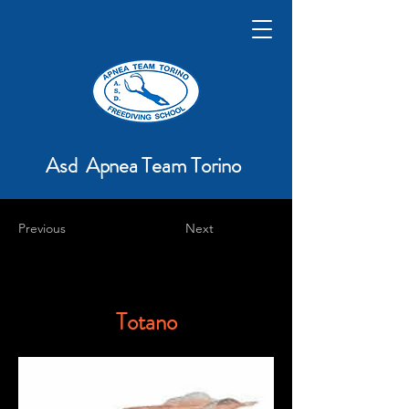
Asd Apnea Team Torino
Previous
Next
Totano