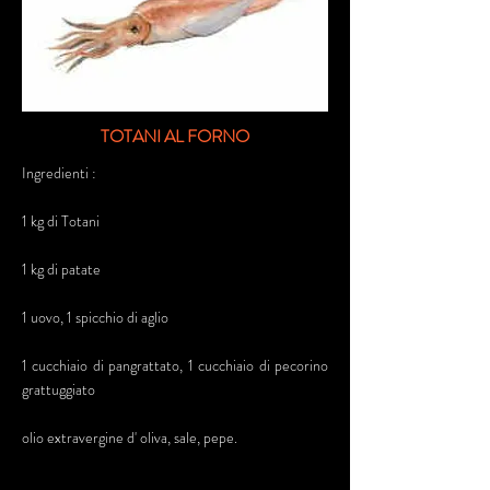
TOTANI AL FORNO
Ingredienti :
1 kg di Totani
1 kg di patate
1 uovo, 1 spicchio di aglio
1 cucchiaio di pangrattato, 1 cucchiaio di pecorino
grattuggiato
olio extravergine d' oliva, sale, pepe.