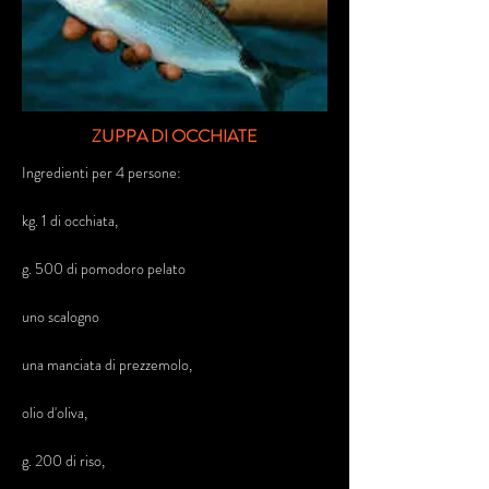
ZUPPA DI OCCHIATE
Ingredienti per 4 persone:
kg. 1 di occhiata,
g. 500 di pomodoro pelato
uno scalogno
una manciata di prezzemolo,
olio d'oliva,
g. 200 di riso,