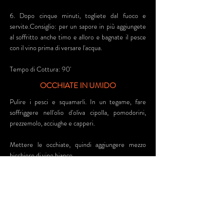
6. Dopo cinque minuti, togliete dal fuoco e
servite.Consiglio: per un sapore in più aggiungete
al soffritto anche timo e alloro e bagnate il pesce
con il vino prima di versare l'acqua.
Tempo di Cottura: 90'
OCCHIATE IN UMIDO
Pulire i pesci e squamarli. In un tegame, fare
soffriggere nell'olio d'oliva cipolla, pomodorini,
prezzemolo, acciughe e capperi.
Mettere le occhiate, quindi aggiungere mezzo
bicchiere di vino bianco.
Fare evaporare e cuocere con il coperchio per
circa 20 minuti a fuoco moderato.
Alla fine aggiungere del timo, un pò di rosmarino e