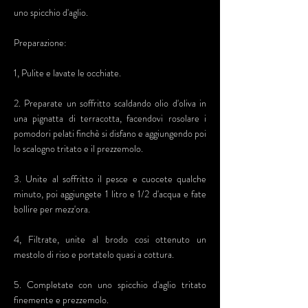
uno spicchio d'aglio.
Preparazione:
1, Pulite e lavate le occhiate.
2. Preparate un soffritto scaldando olio d'oliva in
una pignatta di terracotta, facendovi rosolare i
pomodori pelati finchè si disfano e aggiungendo poi
lo scalogno tritato e il prezzemolo.
3. Unite al soffritto il pesce e cuocete qualche
minuto, poi aggiungete 1 litro e 1/2 d'acqua e fate
bollire per mezz'ora.
4, Filtrate, unite al brodo cosi ottenuto un
mestolo di riso e portatelo quasi a cottura.
5. Completate con uno spicchio d'aglio tritato
finemente e prezzemolo.