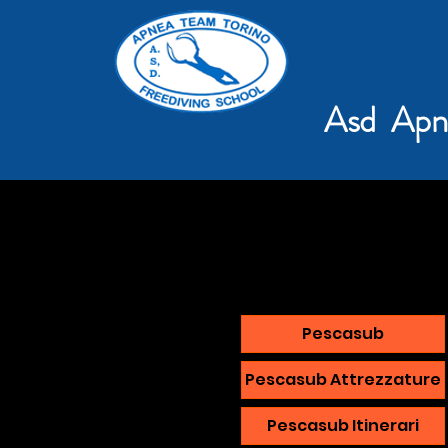
Asd Apn
Pescasub
Pescasub Attrezzature
Pescasub Itinerari