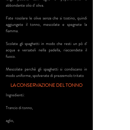
abbondante olio d' oliva.
Fate rosolare le olive senza che si tostino, quindi
aggiungete il tonno, mescolate e spegnete la
fiamma.
Scolate gli spaghetti in modo che resti un pò d'
acqua e versateli nella padella, riaccendete il
fuoco.
Mescolate perchè gli spaghetti si condiscano in
modo uniforme, spolverate di prezzemolo tritato
LA CONSERVAZIONE DEL TONNO
Ingredienti:
Trancio di tonno,
aglio,