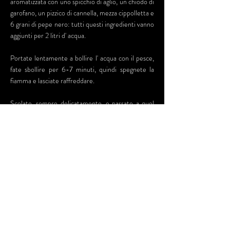
aromatizzata con uno spicchio di aglio, un chiodo di
garofano, un pizzico di cannella, mezza cippolletta e
6 grani di pepe nero: tutti questi ingredienti vanno
aggiunti per 2 litri d' acqua.
Portate lentamente a bollire l' acqua con il pesce,
fate sbollire per 6-7 minuti, quindi spegnete la
fiamma e lasciate raffreddare.
Scolate, sempre delicatamente, e passate a quel
tragico esercizio di pazienza che è la spinatura dei
tranci. Poi prima di deporlo nei barattoli da
sterilizzare il pesce deve essere fatto asciugare.
Una volta asciutti e spinati, disponete i tranci nei
barattoli da sterilizzazione, copriteli
accuratamente con olio d' oliva facendo attenzione
a che non rimangono bolle d' aria e quindi
sterilizzate per tre quarti d' ora.
Il tonno così preparato si conserva per mesi al