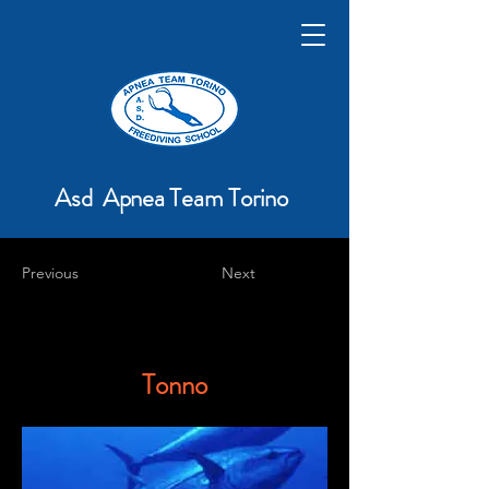
Asd Apnea Team Torino
Previous
Next
Tonno