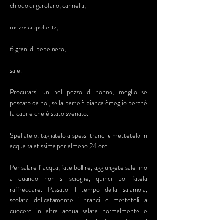
chiodo di garofano, cannella,
mezza cippolletta,
6 grani di pepe nero,
sale.
Procurarsi un bel pezzo di tonno, meglio se
pescato da noi, se la parte è bianca èmeglio perchè
fa capire che è stato svenato.
Spellatelo, tagliatelo a spessi tranci e mettetelo in
acqua salatissima per almeno 24 ore.
Per salare l' acqua, fate bollire, aggiungete sale fino
a quando non si scioglie, quindi poi fatela
raffreddare. Passato il tempo della salamoia,
scolate delicatamente i tranci e metteteli a
cuocere in altra acqua salata normalmente e