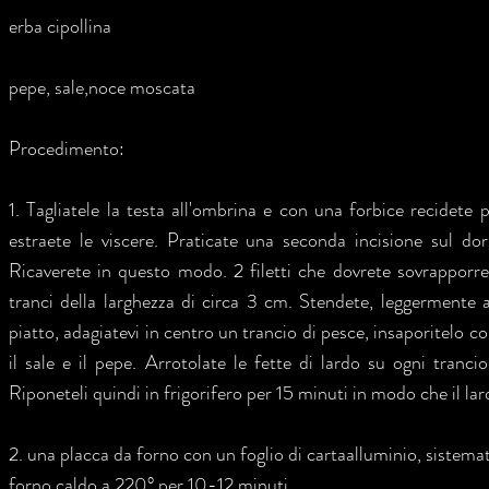
erba cipollina
pepe, sale,noce moscata
Procedimento:
1. Tagliatele la testa all'ombrina e con una forbice recidete 
estraete le viscere. Praticate una seconda incisione sul dor
Ricaverete in questo modo. 2 filetti che dovrete sovrapporre
tranci della larghezza di circa 3 cm. Stendete, leggermente a
piatto, adagiatevi in centro un trancio di pesce, insaporitelo co
il sale e il pepe. Arrotolate le fette di lardo su ogni tranc
Riponeteli quindi in frigorifero per 15 minuti in modo che il lard
2. una placca da forno con un foglio di cartaalluminio, sistematev
forno caldo a 220° per 10-12 minuti.