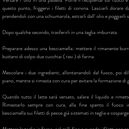
Versare l' olio in una padella. Porre il recipiente sul fuoco e 
questo punto, friggervi i filetti di corvina. Lasciarli dorare da
prendendoli con una schiumarola, estrarli dall' olio e poggiarli
Dopo qualche secondo, trasferirli in una teglia imburrata.
Preparare adesso una besciamella: mettere il rimanente burr
buttarvi di colpo due cucchiai ( rasi ) di farina.
Mescolare i due ingredienti, allontanandoli dal fuoco, poi dil
piano, mentre si rimesta con cura per evitare la formazione di 
Quando tutto il latte sarà versato, salare il liquido e rimett
Rimestarlo sempre con cura, alla fine spento il fuoco in
besciamella sui filetti di pesce già sistemati in teglia e cosparge