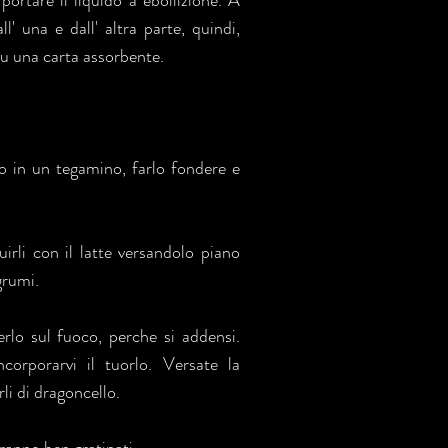
portare il liquido a ebollizione. A
ll' una e dall' altra parte, quindi,
 su una carta assorbente.
o in un tegamino, farlo fondere e
uirli con il latte versandolo piano
grumi.
erlo sul fuoco, perche si addensi.
corporarvi il tuorlo. Versate la
rli di dragoncello.