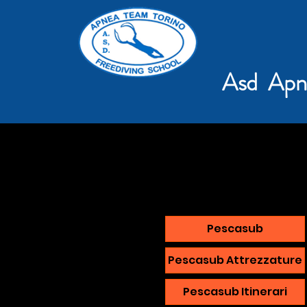
Asd Apn
Pescasub
Pescasub Attrezzature
Pescasub Itinerari