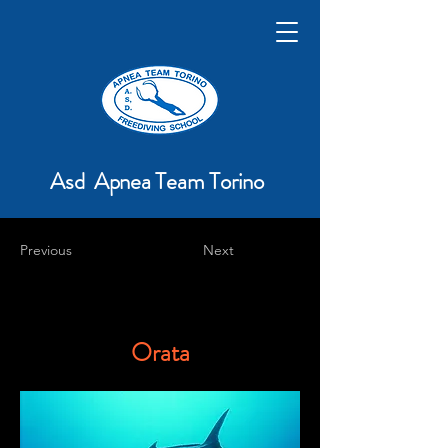
Asd Apnea Team Torino
Previous
Next
Orata