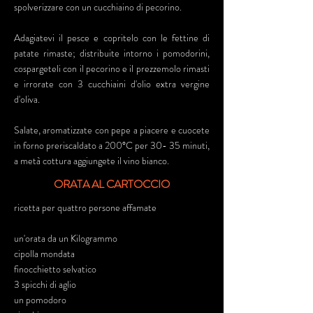
spolverizzare con un cucchiaino di pecorino.
Adagiatevi il pesce e copritelo con le fettine di
patate rimaste; distribuite intorno i pomodorini,
cospargeteli con il pecorino e il prezzemolo rimasti
e irrorate con 3 cucchiaini d'olio extra vergine
d'oliva.
Salate, aromatizzate con pepe a piacere e cuocete
in forno preriscaldato a 200°C per 30- 35 minuti,
a metà cottura aggiungete il vino bianco.
ORATA AL CARTOCCIO
ricetta per quattro persone affamate
un'orata da un Kilogrammo
cipolla mondata
finocchietto selvatico
3 spicchi di aglio
un pomodoro