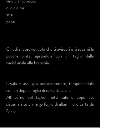
vino bianco secco
olio d'oliva
sale
pepe
Chiedi al pescivendolo che ti evisceri e ti squami la
povera orata, aprendola con un taglio dalla
cavità anale alle branchie.
Lavala e asciugala accuratamente, tamponandola
con un doppio foglio di carta da cucina.
All'interno del taglio metti sale e pepe poi
sistemala su un largo foglio di alluminio o carta da
forno.
Cospargila con la cipolla tagliata a rondelle,
abbondante finocchietto selvatico, 3 spicchi d'aglio