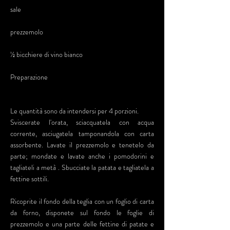
sale
prezzemolo
½ bicchiere di vino bianco
Preparazione
Le quantità sono da intendersi per 4 porzioni.
Sviscerate l'orata, sciacquatela con acqua
corrente, asciugatela tamponandola con carta
assorbente. Lavate il prezzemolo e tenetelo da
parte; mondate e lavate anche i pomodorini e
tagliateli a metà . Sbucciate la patata e tagliatela a
fettine sottili.
Ricoprite il fondo della teglia con un foglio di carta
da forno, disponete sul fondo le foglie di
prezzemolo e una parte delle fettine di patate e