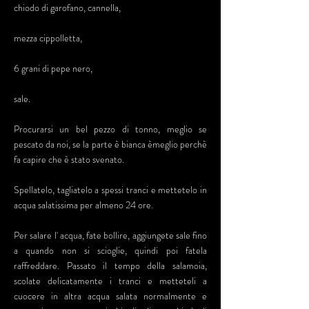
chiodo di garofano, cannella,
mezza cippolletta,
6 grani di pepe nero,
sale.
Procurarsi un bel pezzo di tonno, meglio se
pescato da noi, se la parte è bianca èmeglio perchè
fa capire che è stato svenato.
Spellatelo, tagliatelo a spessi tranci e mettetelo in
acqua salatissima per almeno 24 ore.
Per salare l' acqua, fate bollire, aggiungete sale fino
a quando non si scioglie, quindi poi fatela
raffreddare. Passato il tempo della salamoia,
scolate delicatamente i tranci e metteteli a
cuocere in altra acqua salata normalmente e