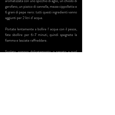
aromatizzata con uno spicchio di aglio, un chiodo di
garofano, un pizzico di cannella, mezza cippolletta e
6 grani di pepe nero: tutti questi ingredienti vanno
aggiunti per 2 litri d' acqua.
Portate lentamente a bollire l' acqua con il pesce,
fate sbollire per 6-7 minuti, quindi spegnete la
fiamma e lasciate raffreddare.
Scolate, sempre delicatamente, e passate a quel
tragico esercizio di pazienza che è la spinatura dei
tranci. Poi prima di deporlo nei barattoli da
sterilizzare il pesce deve essere fatto asciugare.
Una volta asciutti e spinati, disponete i tranci nei
barattoli da sterilizzazione, copriteli
accuratamente con olio d' oliva facendo attenzione
a che non rimangono bolle d' aria e quindi
sterilizzate per tre quarti d' ora.
Il tonno così preparato si conserva per mesi al