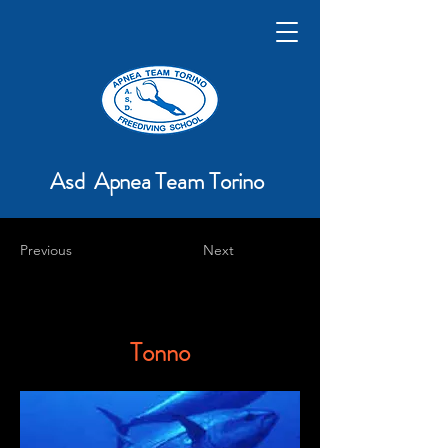
Asd Apnea Team Torino
Previous
Next
Tonno