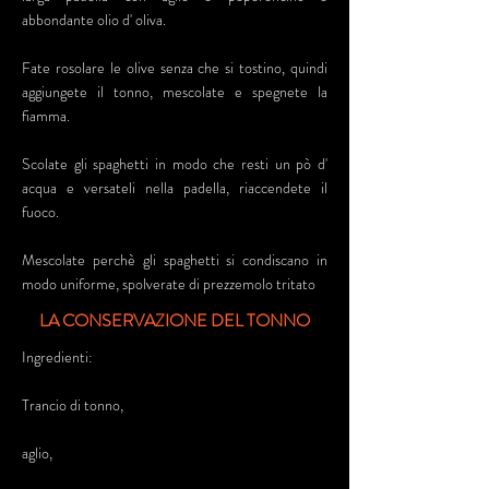
abbondante olio d' oliva.
Fate rosolare le olive senza che si tostino, quindi
aggiungete il tonno, mescolate e spegnete la
fiamma.
Scolate gli spaghetti in modo che resti un pò d'
acqua e versateli nella padella, riaccendete il
fuoco.
Mescolate perchè gli spaghetti si condiscano in
modo uniforme, spolverate di prezzemolo tritato
LA CONSERVAZIONE DEL TONNO
Ingredienti:
Trancio di tonno,
aglio,