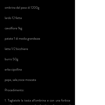
ombrina del peso di 1200g
lardo 12 fette
cavolfiore 1kg
patate 1 di media grandezza
latte 1/2 bicchiere
burro 50g
erba cipollina
pepe, sale,noce moscata
Procedimento:
1. Tagliatele la testa all'ombrina e con una forbice