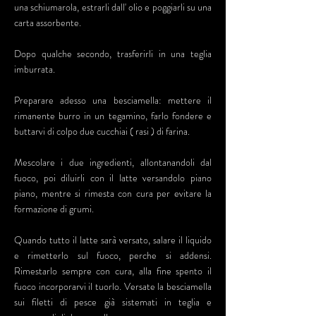
una schiumarola, estrarli dall' olio e poggiarli su una
carta assorbente.
Dopo qualche secondo, trasferirli in una teglia
imburrata.
Preparare adesso una besciamella: mettere il
rimanente burro in un tegamino, farlo fondere e
buttarvi di colpo due cucchiai ( rasi ) di farina.
Mescolare i due ingredienti, allontanandoli dal
fuoco, poi diluirli con il latte versandolo piano
piano, mentre si rimesta con cura per evitare la
formazione di grumi.
Quando tutto il latte sarà versato, salare il liquido
e rimetterlo sul fuoco, perche si addensi.
Rimestarlo sempre con cura, alla fine spento il
fuoco incorporarvi il tuorlo. Versate la besciamella
sui filetti di pesce già sistemati in teglia e