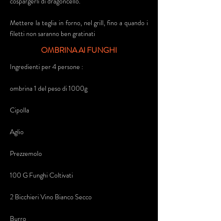
cospargerli di dragoncello.
Mettere la teglia in forno, nel grill, fino a quando i
filetti non saranno ben gratinati
OMBRINA AI FUNGHI
Ingredienti per 4 persone :
ombrina 1 del peso di 1000g
Cipolla
Aglio
Prezzemolo
100 G Funghi Coltivati
2 Bicchieri Vino Bianco Secco
Burro