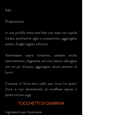
Sale
Preparazione :
In una pirofila imburrata fate una base con cipolla
tritata, pochissimo aglio e prezzemolo, aggiungete
anche i funghi tagliati a fettine.
Sistematevi sopra l'ombrina, salatela anche
internamente, bagnatela col vino bianco allungato
con un po' d'acqua, aggiungete alcuni pezzetti di
burro.
Cuocete in forno ben caldo per circa tre quarti
d'ora; e non dimenticate di innaffiare spesso il
pesce col suo sugo.
TOCCHETTI DI OMBRINA
Ingredienti per 4 persone: