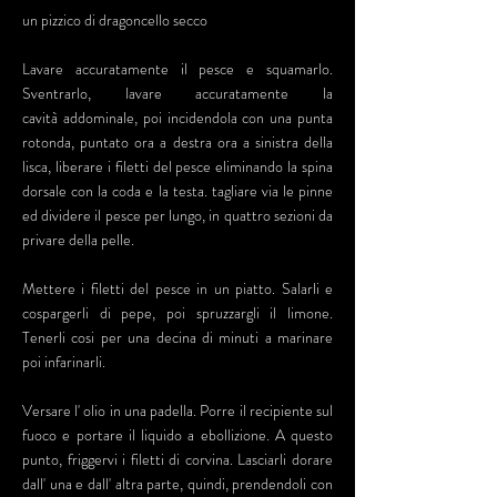
un pizzico di dragoncello secco
Lavare accuratamente il pesce e squamarlo.
Sventrarlo, lavare accuratamente la
cavità addominale, poi incidendola con una punta
rotonda, puntato ora a destra ora a sinistra della
lisca, liberare i filetti del pesce eliminando la spina
dorsale con la coda e la testa. tagliare via le pinne
ed dividere il pesce per lungo, in quattro sezioni da
privare della pelle.
Mettere i filetti del pesce in un piatto. Salarli e
cospargerli di pepe, poi spruzzargli il limone.
Tenerli cosi per una decina di minuti a marinare
poi infarinarli.
Versare l' olio in una padella. Porre il recipiente sul
fuoco e portare il liquido a ebollizione. A questo
punto, friggervi i filetti di corvina. Lasciarli dorare
dall' una e dall' altra parte, quindi, prendendoli con