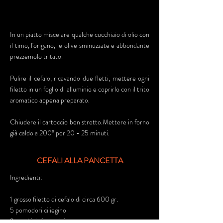
In un piatto miscelare qualche cucchiaio di olio con
il timo, l'origano, le olive sminuzzate e abbondante
prezzemolo tritato.
Pulire il cefalo, ricavando due fletti, mettere ogni
filetto in un foglio di alluminio e coprirlo con il trito
aromatico appena preparato.
Chiudere il cartoccio ben stretto.Mettere in forno
già caldo a 200° per 20 - 25 minuti.
CEFALI ALLA PANCETTA
Ingredienti:
1 grosso filetto di cefalo di circa 600 gr.
5 pomodori ciliegino
2 cucchiai di parmigiano