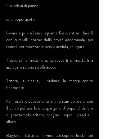
2 cucchiai di panna
sale, pepe, aceto
Lavare e pulire i pesci squamarli e sventrarli, lavarli
con cura all' interno della cavità addominale, poi
tenerli per mezz'ora in acqua acidula, spurgare.
Trascorsa la mezz' ora, sciacquarli e metterli a
asciugare su uno strofinaccio.
Tritare, le cipolle, il sedano, le carote molto
finemente.
Far rosolare questo trito in uno stampo ovale, con
il burro poi salarlo e cospargerlo di pepe, di timo e
di prezzemolo tritato, adagiarvi sopra i pesci e l'
alloro.
Bagnare il tutto con il vino, poi coprire lo stampo