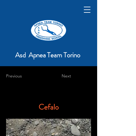
Asd Apnea Team Torino
Previous
Next
Cefalo