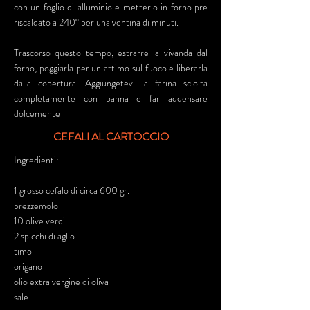
con un foglio di alluminio e metterlo in forno pre
riscaldato a 240° per una ventina di minuti.
Trascorso questo tempo, estrarre la vivanda dal
forno, poggiarla per un attimo sul fuoco e liberarla
dalla copertura. Aggiungetevi la farina sciolta
completamente con panna e far addensare
dolcemente
CEFALI AL CARTOCCIO
Ingredienti:
1 grosso cefalo di circa 600 gr.
prezzemolo
10 olive verdi
2 spicchi di aglio
timo
origano
olio extra vergine di oliva
sale