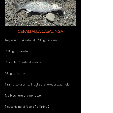
CEFALI ALLA CASALINGA
Ingredienti: 4 cefali di 250 gr ciascuno,
200 gr di carote
2 cipolle, 2 coste di sedano
50 gr di burro
1 rametto di timo, 1 foglia di alloro, prezzemolo
1/2 bicchiere di vino rosso
1 cucchiaino di fecola ( o farina )