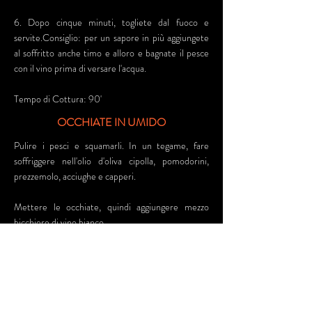
6. Dopo cinque minuti, togliete dal fuoco e
servite.Consiglio: per un sapore in più aggiungete
al soffritto anche timo e alloro e bagnate il pesce
con il vino prima di versare l'acqua.
Tempo di Cottura: 90'
OCCHIATE IN UMIDO
Pulire i pesci e squamarli. In un tegame, fare
soffriggere nell'olio d'oliva cipolla, pomodorini,
prezzemolo, acciughe e capperi.
Mettere le occhiate, quindi aggiungere mezzo
bicchiere di vino bianco.
Fare evaporare e cuocere con il coperchio per
circa 20 minuti a fuoco moderato.
Alla fine aggiungere del timo, un pò di rosmarino e