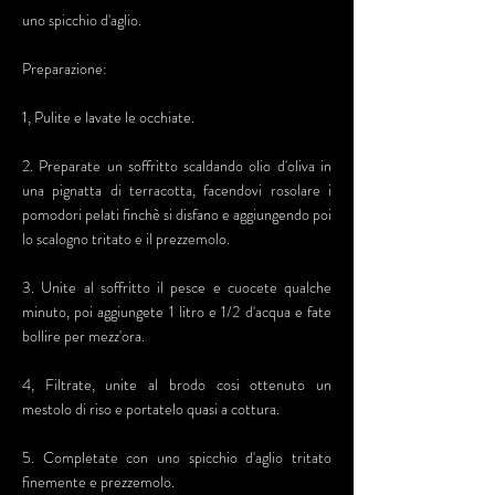
uno spicchio d'aglio.
Preparazione:
1, Pulite e lavate le occhiate.
2. Preparate un soffritto scaldando olio d'oliva in
una pignatta di terracotta, facendovi rosolare i
pomodori pelati finchè si disfano e aggiungendo poi
lo scalogno tritato e il prezzemolo.
3. Unite al soffritto il pesce e cuocete qualche
minuto, poi aggiungete 1 litro e 1/2 d'acqua e fate
bollire per mezz'ora.
4, Filtrate, unite al brodo cosi ottenuto un
mestolo di riso e portatelo quasi a cottura.
5. Completate con uno spicchio d'aglio tritato
finemente e prezzemolo.