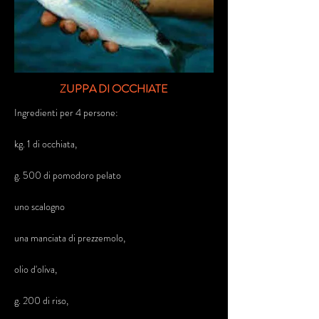
ZUPPA DI OCCHIATE
Ingredienti per 4 persone:
kg. 1 di occhiata,
g. 500 di pomodoro pelato
uno scalogno
una manciata di prezzemolo,
olio d'oliva,
g. 200 di riso,