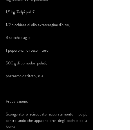
1,5 kg "Polpi puliti"
1/2 bicchiere di olio extravergine d'oliva,
3 spicchi d'aglio,
1 peperoncino rosso intero,
500 g di pomodori pelati,
prezzemolo tritato, sale.
Preparazione:
Scongelate e sciacquate accuratamente i polpi,
controllando che appaiano privi degli occhi e della
bocca.