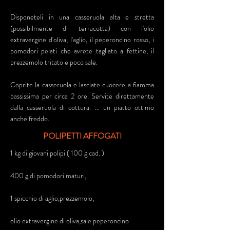
Disponeteli in una casseruola alta e stretta
(possibilmente di terracotta) con l'olio
extravergine d'oliva, l'aglio, il peperoncino rosso, i
pomodori pelati che avrete tagliato a fettine, il
prezzemolo tritato e poco sale.
Coprite la casseruola e lasciate cuocere a fiamma
bassissima per circa 2 ore. Servite direttamente
dalla casseruola di cottura. ... un piatto ottimo
anche freddo.
POLIPETTI AFFOGATI
1 kg di giovani polipi ( 100 g cad. )
400 g di pomodori maturi,
1 spicchio di aglio,prezzemolo,
olio extravergine di oliva,sale peperoncino