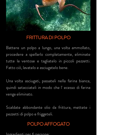
FRITTURA DI POLPO
Battere un polpo a lungo, una volta ammollato,
procedere a spellarlo completamente, eliminate
tutte le ventose e tagliatelo in piccoli pezzetti.
Fatto ciò, lavatelo e asciugatelo bene.
Una volta asciugati, passateli nella farina bianca,
quindi setacciateli in modo che l' ecesso di farina
venga eliminato.
Scaldate abbondante olio da frittura, mettete i
pezzetti di polpo e friggeteli.
POLPO AFFOGATO
Ingredienti per 6 persone: