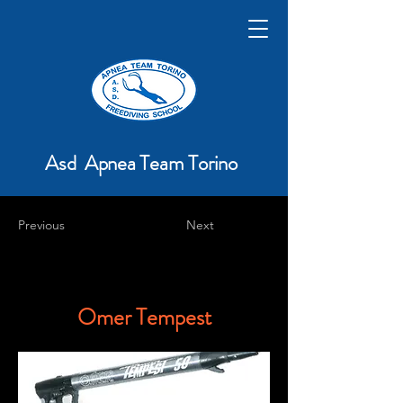
Asd Apnea Team Torino
Previous
Next
Omer Tempest